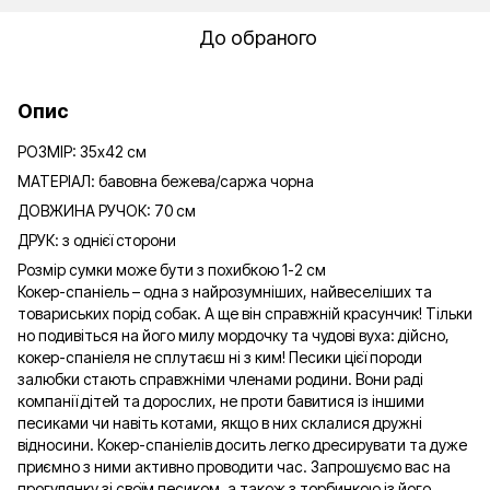
До обраного
Опис
РОЗМІР: 35х42 см
МАТЕРІАЛ: бавовна бежева/саржа чорна
ДОВЖИНА РУЧОК: 70 см
ДРУК: з однієї сторони
Розмір сумки може бути з похибкою 1-2 см
Кокер-спаніель – одна з найрозумніших, найвеселіших та
товариських порід собак. А ще він справжній красунчик! Тільки
но подивіться на його милу мордочку та чудові вуха: дійсно,
кокер-спаніеля не сплутаєш ні з ким! Песики цієї породи
залюбки стають справжніми членами родини. Вони раді
компанії дітей та дорослих, не проти бавитися із іншими
песиками чи навіть котами, якщо в них склалися дружні
відносини. Кокер-спаніелів досить легко дресирувати та дуже
приємно з ними активно проводити час. Запрошуємо вас на
прогулянку зі своїм песиком, а також з торбинкою із його