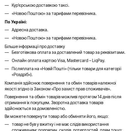
Кур'єрською доставкою таксі.
«Новою Поштою» за тарифами перевізника.
По Україні:
Адресна доставка.
«Новою Поштою» за тарифами перевізника.
Більше інформації про доставку
Безготівкова оплата за доставлений товар за реквізитами.
Онлайн оплата картою Visa, Mastercard – LiqPay.
Післяплата на «Новій Пошті» (тільки товари для категорії
«
Роздріб
»).
Компанія здійснює повернення та обмін товарів належної
якості згідно із Законом «Про захист прав споживачів».
Повернення та обмін товарів можливі протягом 14 днів після
отримання їх покупцем. Зворотна доставка товарів
здійснюється за домовленістю.
Ви можете повернути товар або обміняти його, якщо:
товар не був у вжитку і не має слідів використання
споживачем: подряпин, сколів, потертостей, плям тощо;