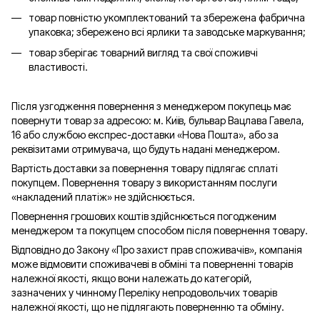
товар повністю укомплектований та збережена фабрична
упаковка; збережено всі ярлики та заводське маркування;
товар зберігає товарний вигляд та свої споживчі
властивості.
Після узгодження повернення з менеджером покупець має
повернути товар за адресою: м. Київ, бульвар Вацлава Гавела,
16 або службою експрес-доставки «Нова Пошта», або за
реквізитами отримувача, що будуть надані менеджером.
Вартість доставки за повернення товару підлягає сплаті
покупцем. Повернення товару з використанням послуги
«накладений платіж» не здійснюється.
Повернення грошових коштів здійснюється погодженим
менеджером та покупцем способом після повернення товару.
Відповідно до Закону «Про захист прав споживачів», компанія
може відмовити споживачеві в обміні та поверненні товарів
належної якості, якщо вони належать до категорій,
зазначених у чинному Переліку непродовольчих товарів
належної якості, що не підлягають поверненню та обміну.