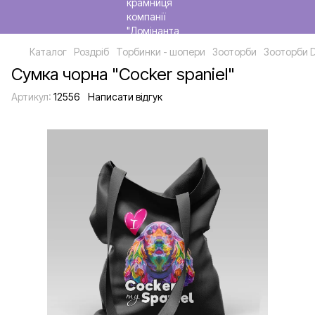
Каталог
Роздріб
Торбинки - шопери
Зооторби
Зооторби 
Сумка чорна "Сocker spaniel"
Артикул:
12556
Написати відгук