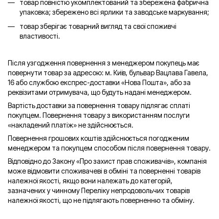
товар повністю укомплектований та збережена фабрична
упаковка; збережено всі ярлики та заводське маркування;
товар зберігає товарний вигляд та свої споживчі
властивості.
Після узгодження повернення з менеджером покупець має
повернути товар за адресою: м. Київ, бульвар Вацлава Гавела,
16 або службою експрес-доставки «Нова Пошта», або за
реквізитами отримувача, що будуть надані менеджером.
Вартість доставки за повернення товару підлягає сплаті
покупцем. Повернення товару з використанням послуги
«накладений платіж» не здійснюється.
Повернення грошових коштів здійснюється погодженим
менеджером та покупцем способом після повернення товару.
Відповідно до Закону «Про захист прав споживачів», компанія
може відмовити споживачеві в обміні та поверненні товарів
належної якості, якщо вони належать до категорій,
зазначених у чинному Переліку непродовольчих товарів
належної якості, що не підлягають поверненню та обміну.