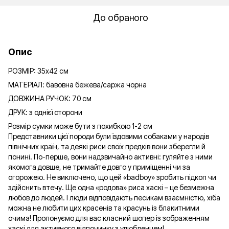
До обраного
Опис
РОЗМІР: 35х42 см
МАТЕРІАЛ: бавовна бежева/саржа чорна
ДОВЖИНА РУЧОК: 70 см
ДРУК: з однієї сторони
Розмір сумки може бути з похибкою 1-2 см
Представники цієї породи були їздовими собаками у народів
північних країн, та деякі риси своїх предків вони зберегли й
понині. По-перше, вони надзвичайно активні: гуляйте з ними
якомога довше, не тримайте довго у приміщенні чи за
огорожею. Не виключено, що цей «badboy» зробить підкоп чи
здійснить втечу. Ще одна «родова» риса хаскі – це безмежна
любов до людей. І люди відповідають песикам взаємністю, хіба
можна не любити цих красенів та красунь із блакитними
очима! Пропонуємо для вас класний шопер із зображенням
хаскі для активного відпочинку з улюбленцем!