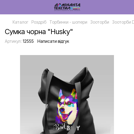
Каталог
Роздріб
Торбинки - шопери
Зооторби
Зооторби 
Сумка чорна "Husky"
Артикул:
12555
Написати відгук