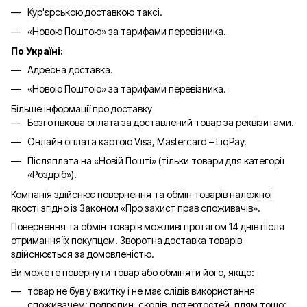
Кур'єрською доставкою таксі.
«Новою Поштою» за тарифами перевізника.
По Україні:
Адресна доставка.
«Новою Поштою» за тарифами перевізника.
Більше інформації про доставку
Безготівкова оплата за доставлений товар за реквізитами.
Онлайн оплата картою Visa, Mastercard – LiqPay.
Післяплата на «Новій Пошті» (тільки товари для категорії
«
Роздріб
»).
Компанія здійснює повернення та обмін товарів належної
якості згідно із Законом «Про захист прав споживачів».
Повернення та обмін товарів можливі протягом 14 днів після
отримання їх покупцем. Зворотна доставка товарів
здійснюється за домовленістю.
Ви можете повернути товар або обміняти його, якщо:
товар не був у вжитку і не має слідів використання
споживачем: подряпин, сколів, потертостей, плям тощо;