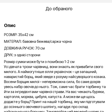
До обраного
Опис
РОЗМІР: 35х42 см
МАТЕРІАЛ: бавовна бежева/саржа чорна
ДОВЖИНА РУЧОК: 70 см
ДРУК: з однієї сторони
Розмір сумки може бути з похибкою 1-2 см
Усі дівчата трохи чарівниці, вони знають як привабити свого
милого. А наймогутніше зілля україночок – це запашний,
наваристий борщ, який зведе з розуму найсуворішого козака.
Восени борщик милої – непереможна сила, бо саме дозрів
увесь набір овочів до нього. Тож, саме час брати торбинку та
йти за інгредієнтами чарівної страви. На вас чекають буряки,
картопля, морква, цибуля, капуста. А може ви ще щось
додаєте у борщ? Принт на нашій торбинці, яку ми підготували
до осіннього овочевого шопінгу, нагадує про склад
найсмачнішого борщику. Замовляйте цей веселий шопер та