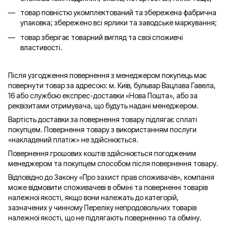
товар повністю укомплектований та збережена фабрична
упаковка; збережено всі ярлики та заводське маркування;
товар зберігає товарний вигляд та свої споживчі
властивості.
Після узгодження повернення з менеджером покупець має
повернути товар за адресою: м. Київ, бульвар Вацлава Гавела,
16 або службою експрес-доставки «Нова Пошта», або за
реквізитами отримувача, що будуть надані менеджером.
Вартість доставки за повернення товару підлягає сплаті
покупцем. Повернення товару з використанням послуги
«накладений платіж» не здійснюється.
Повернення грошових коштів здійснюється погодженим
менеджером та покупцем способом після повернення товару.
Відповідно до Закону «Про захист прав споживачів», компанія
може відмовити споживачеві в обміні та поверненні товарів
належної якості, якщо вони належать до категорій,
зазначених у чинному Переліку непродовольчих товарів
належної якості, що не підлягають поверненню та обміну.