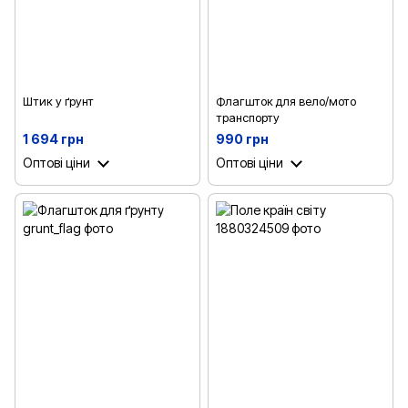
Штик у ґрунт
Флагшток для вело/мото
транспорту
1 694 грн
990 грн
Оптові ціни
Оптові ціни