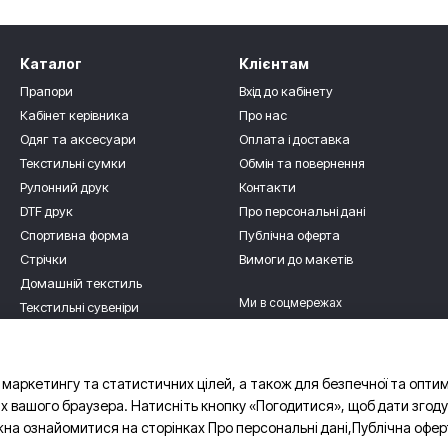
Каталог
Клієнтам
Прапори
Вхід до кабінету
Кабінет керівника
Про нас
Одяг та аксесуари
Оплата і доставка
Текстильні сумки
Обмін та повернення
Рулонний друк
Контакти
DTF друк
Про персональні дані
Спортивна форма
Публічна оферта
Стрічки
Вимоги до макетів
Домашній текстиль
Ми в соцмережах
Текстильні сувеніри
Для дітлахів
Роздріб
 маркетингу та статистичних цілей, а також для безпечної та опти
х вашого браузера. Натисніть кнопку «Погодитися», щоб дати згоду
жна ознайомитися на сторінках
Про персональні дані
,
Публічна офер