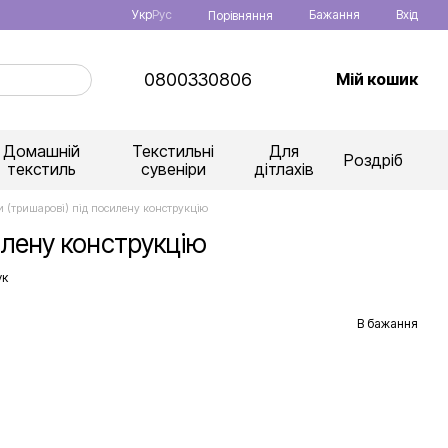
Укр
Рус
Бажання
Вхід
Порівняння
0800330806
Мій кошик
Домашній
Текстильні
Для
Роздріб
текстиль
сувеніри
дітлахів
и (тришарові) під посилену конструкцію
илену конструкцію
ук
В бажання