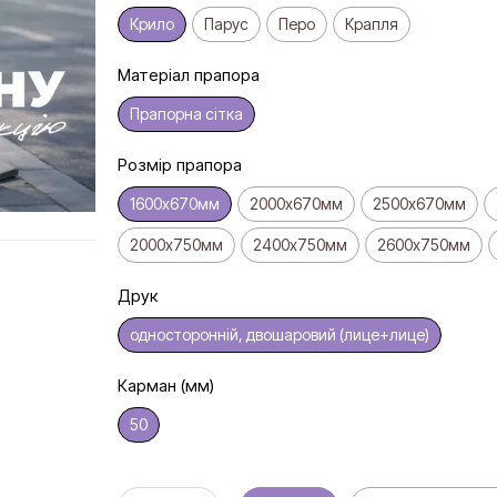
Крило
Парус
Перо
Крапля
Матеріал прапора
Прапорна сітка
Розмір прапора
1600х670мм
2000х670мм
2500х670мм
2000х750мм
2400х750мм
2600х750мм
Друк
односторонній, двошаровий (лице+лице)
Карман (мм)
50