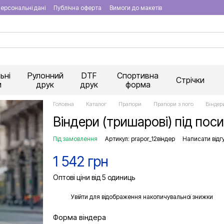
ерсональні дані
Публічна оферта
Вимоги до макетів
ьні
Рулонний
DTF
Спортивна
Стрічки
и
друк
друк
форма
Головна
Каталог
Прапори
Прапори з лого
Віндер
Віндери (тришарові) під пос
Під замовлення
Артикул: prapor_12віндер
Написати відг
1 542 грн
Оптові ціни від 5 одиниць
%
Увійти
для відображення накопичувальної знижки
Форма віндера