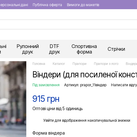
ерсональні дані
Публічна оферта
Вимоги до макетів
ьні
Рулонний
DTF
Спортивна
Стрічки
и
друк
друк
форма
Головна
Каталог
Прапори
Прапори з лого
Віндер
Віндери (для посиленої конст
Під замовлення
Артикул: prapor_11віндер
Написати відгу
915 грн
Оптові ціни від 5 одиниць
%
Увійти
для відображення накопичувальної знижки
Форма віндера