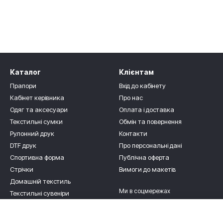
Каталог
Клієнтам
Прапори
Вхід до кабінету
Кабінет керівника
Про нас
Одяг та аксесуари
Оплата і доставка
Текстильні сумки
Обмін та повернення
Рулонний друк
Контакти
DTF друк
Про персональні дані
Спортивна форма
Публічна оферта
Стрічки
Вимоги до макетів
Домашній текстиль
Ми в соцмережах
Текстильні сувеніри
Для дітлахів
Роздріб