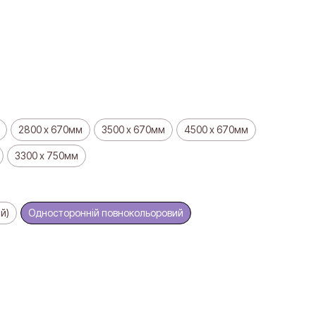
2800 х 670мм
3500 х 670мм
4500 х 670мм
3300 х 750мм
й)
Односторонній повнокольоровий