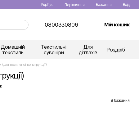
Укр
Рус
Бажання
Вхід
Порівняння
0800330806
Мій кошик
Домашній
Текстильні
Для
Роздріб
текстиль
сувеніри
дітлахів
и (для посиленої конструкції)
рукції)
к
В бажання