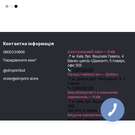
Контактна інформація
0800330806
Центральний офіс — Київ
📍 м. Київ, бул. Вацлава Гавела, 4
Передзвонити вам?
Бізнес-центр «Діамант», 5 поверх,
офіс 503
📞
0 800 331 351
@dmprintbot
Представництво — Дніпро
order@dmprint.store
📍 м. Дніпро, вул. Театральна, 6, 3
поверх
📞
0 800 331 351
Виробництво та самовивіз
замовлень — Київ
📍 м. Київ, бул. Вацлава Гавела,
16/Б
Цех №4, 3 поверх
Видача замовлень:
Ангеліна, комірник
📞
+38 (067) 246-54-62
Перед самовивозом обов’язково
погодьте час видачі з