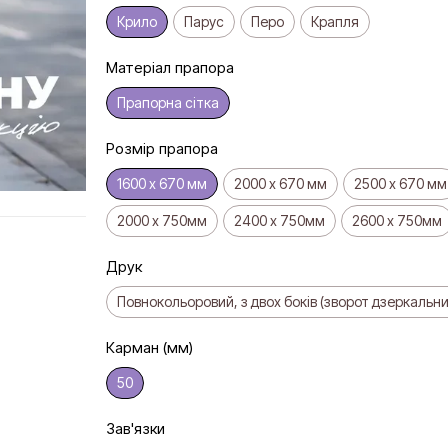
Крило
Парус
Перо
Крапля
Матеріал прапора
Прапорна сітка
Розмір прапора
1600 х 670 мм
2000 х 670 мм
2500 х 670 мм
2000 х 750мм
2400 х 750мм
2600 х 750мм
Друк
Повнокольоровий, з двох боків (зворот дзеркальни
Карман (мм)
50
Зав'язки