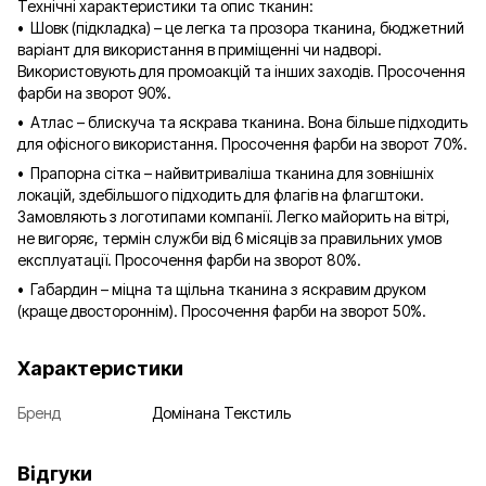
Технічні характеристики та опис тканин:
• Шовк (підкладка) – це легка та прозора тканина, бюджетний
варіант для використання в приміщенні чи надворі.
Використовують для промоакцій та інших заходів. Просочення
фарби на зворот 90%.
• Атлас – блискуча та яскрава тканина. Вона більше підходить
для офісного використання. Просочення фарби на зворот 70%.
• Прапорна сітка – найвитриваліша тканина для зовнішніх
локацій, здебільшого підходить для флагів на флагштоки.
Замовляють з логотипами компанії. Легко майорить на вітрі,
не вигоряє, термін служби від 6 місяців за правильних умов
експлуатації. Просочення фарби на зворот 80%.
• Габардин – міцна та щільна тканина з яскравим друком
(краще двостороннім). Просочення фарби на зворот 50%.
Характеристики
Бренд
Домінана Текстиль
Відгуки