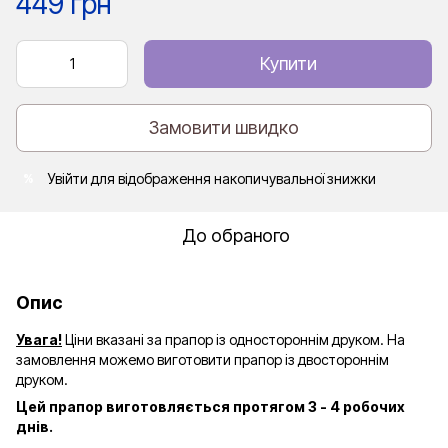
449 грн
Купити
Замовити швидко
Увійти
для відображення накопичувальної знижки
%
До обраного
Опис
Увага!
Ціни вказані за прапор із одностороннім друком. На
замовлення можемо виготовити прапор із двостороннім
друком.
Цей прапор виготовляється протягом 3 - 4 робочих
днів.