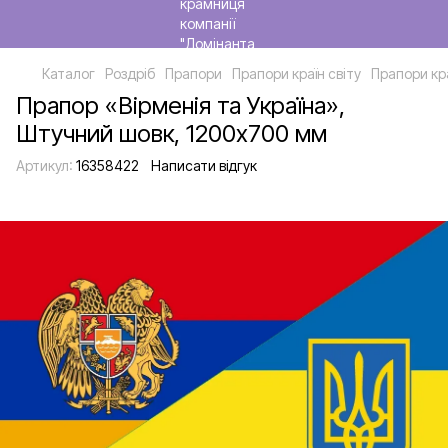
Каталог
Роздріб
Прапори
Прапори країн світу
Прапори кр
Прапор «Вірменія та Україна»,
Штучний шовк, 1200х700 мм
Артикул:
16358422
Написати відгук