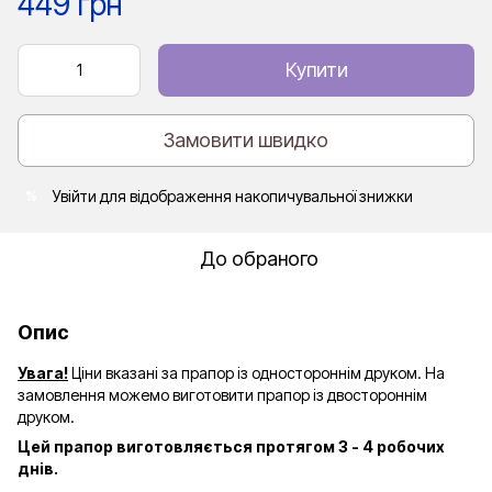
449 грн
Купити
Замовити швидко
Увійти
для відображення накопичувальної знижки
%
До обраного
Опис
Увага!
Ціни вказані за прапор із одностороннім друком. На
замовлення можемо виготовити прапор із двостороннім
друком.
Цей прапор виготовляється протягом 3 - 4 робочих
днів.