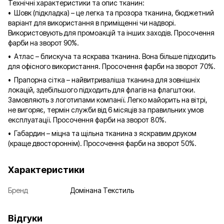
Технічні характеристики та опис тканин:
• Шовк (підкладка) – це легка та прозора тканина, бюджетний
варіант для використання в приміщенні чи надворі.
Використовують для промоакцій та інших заходів. Просочення
фарби на зворот 90%.
• Атлас – блискуча та яскрава тканина. Вона більше підходить
для офісного використання. Просочення фарби на зворот 70%.
• Прапорна сітка – найвитриваліша тканина для зовнішніх
локацій, здебільшого підходить для флагів на флагштоки.
Замовляють з логотипами компанії. Легко майорить на вітрі,
не вигоряє, термін служби від 6 місяців за правильних умов
експлуатації. Просочення фарби на зворот 80%.
• Габардин – міцна та щільна тканина з яскравим друком
(краще двостороннім). Просочення фарби на зворот 50%.
Характеристики
Бренд
Домінана Текстиль
Відгуки