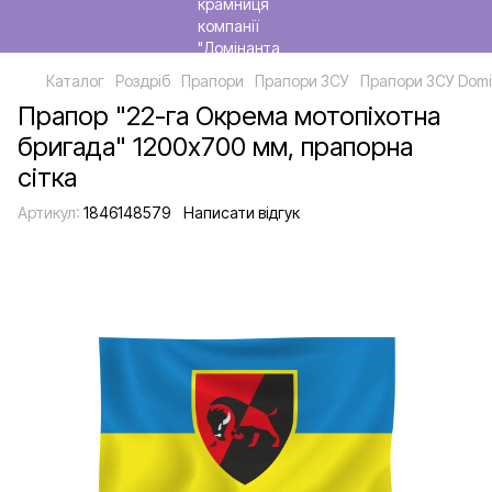
Каталог
Роздріб
Прапори
Прапори ЗСУ
Прапори ЗСУ Domi
Прапор "22-га Окрема мотопіхотна
бригада" 1200х700 мм, прапорна
сітка
Артикул:
1846148579
Написати відгук