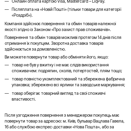
Онлайн оплата картою Visa, Mastercard – LiqPay.
Післяплата на «Новій Пошті» (тільки товари для категорії
«
Роздріб
»).
Компанія здійснює повернення та обмін товарів належної
якості згідно із Законом «Про захист прав споживачів».
Повернення та обмін товарів можливі протягом 14 днів після
отримання їх покупцем. Зворотна доставка товарів
здійснюється за домовленістю.
Ви можете повернути товар або обміняти його, якщо:
товар не був у вжитку і не має слідів використання
споживачем: подряпин, сколів, потертостей, плям тощо;
товар повністю укомплектований та збережена фабрична
упаковка; збережено всі ярлики та заводське маркування;
товар зберігає товарний вигляд та свої споживчі
властивості.
Після узгодження повернення з менеджером покупець має
повернути товар за адресою: м. Київ, бульвар Вацлава Гавела,
16 або службою експрес-доставки «Нова Пошта», або за