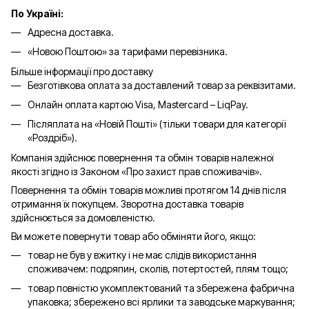
По Україні:
Адресна доставка.
«Новою Поштою» за тарифами перевізника.
Більше інформації про доставку
Безготівкова оплата за доставлений товар за реквізитами.
Онлайн оплата картою Visa, Mastercard – LiqPay.
Післяплата на «Новій Пошті» (тільки товари для категорії
«
Роздріб
»).
Компанія здійснює повернення та обмін товарів належної
якості згідно із Законом «Про захист прав споживачів».
Повернення та обмін товарів можливі протягом 14 днів після
отримання їх покупцем. Зворотна доставка товарів
здійснюється за домовленістю.
Ви можете повернути товар або обміняти його, якщо:
товар не був у вжитку і не має слідів використання
споживачем: подряпин, сколів, потертостей, плям тощо;
товар повністю укомплектований та збережена фабрична
упаковка; збережено всі ярлики та заводське маркування;