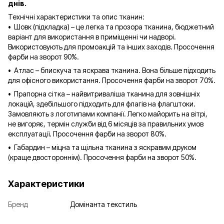
днів.
Технічні характеристики та опис тканин:
• Шовк (підкладка) – це легка та прозора тканина, бюджетний
варіант для використання в приміщенні чи надворі.
Використовують для промоакцій та інших заходів. Просочення
фарби на зворот 90%.
• Атлас – блискуча та яскрава тканина. Вона більше підходить
для офісного використання. Просочення фарби на зворот 70%.
• Прапорна сітка – найвитриваліша тканина для зовнішніх
локацій, здебільшого підходить для флагів на флагштоки.
Замовляють з логотипами компанії. Легко майорить на вітрі,
не вигоряє, термін служби від 6 місяців за правильних умов
експлуатації. Просочення фарби на зворот 80%.
• Габардин – міцна та щільна тканина з яскравим друком
(краще двостороннім). Просочення фарби на зворот 50%.
Характеристики
Бренд
Домінанта текстиль