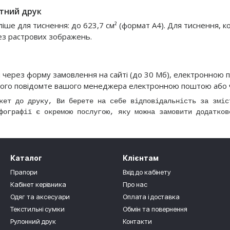
тний друк
іше для тиснення: до 623,7 см² (формат А4). Для тиснення, 
ез растрових зображень.
через форму замовлення на сайті (до 30 Мб), електронною 
цього повідомте вашого менеджера електронною поштою або ч
ет до друку, Ви берете на себе відповідальність за зміс
фографії є окремою послугою, яку можна замовити додатков
Каталог
Клієнтам
Прапори
Вхід до кабінету
Кабінет керівника
Про нас
Одяг та аксесуари
Оплата і доставка
Текстильні сумки
Обмін та повернення
Рулонний друк
Контакти