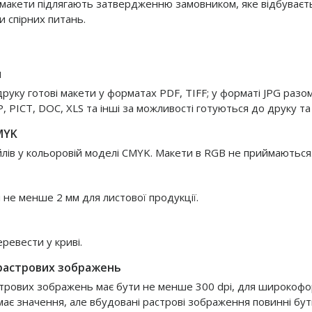
і макети підлягають затвердженню замовником, яке відбува
и спірних питань.
и
руку готові макети у форматах PDF, TIFF; у форматі JPG разо
P, PICT, DOC, XLS та інші за можливості готуються до друку т
MYK
лів у кольоровій моделі CMYK. Макети в RGB не приймаються.
 не менше 2 мм для листової продукції.
ревести у криві.
 растрових зображень
стрових зображень має бути не менше 300 dpi, для широкофор
має значення, але вбудовані растрові зображення повинні бут