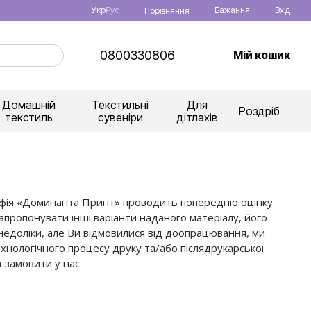
Укр
Рус
Бажання
Вхід
Порівняння
0800330806
Мій кошик
Домашній
Текстильні
Для
Роздріб
текстиль
сувеніри
дітлахів
графія «Доминанта Принт» проводить попередню оцінку
пропонувати інші варіанти наданого матеріалу, його
едоліки, але Ви відмовилися від доопрацювання, ми
технологічного процесу друку та/або післядрукарської
 замовити у нас.