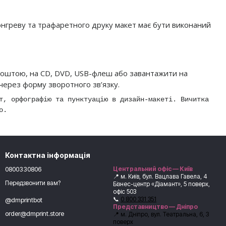
конгреву та трафаретного друку макет має бути виконаний
поштою, на CD, DVD, USB-флеш або завантажити на
ерез форму зворотного зв’язку.
т, орфографію та пунктуацію в дизайн-макеті. Вичитка
о.
Контактна інформація
0800330806
Центральний офіс — Київ
📍 м. Київ, бул. Вацлава Гавела, 4
Передзвонити вам?
Бізнес-центр «Діамант», 5 поверх,
офіс 503
📞
0 800 331 351
@dmprintbot
Представництво — Дніпро
order@dmprint.store
📍 м. Дніпро, вул. Театральна, 6, 3
поверх