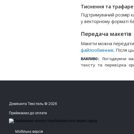
Тиснення та трафаре
Підтримуваний розмір кл
у векторному форматі б
Передача макетів
Макети можна передати 
файлообмінник
. Після 
ВАЖЛИВО:
Погоджуючи мак
тексту та перевірка ор
Домінанта Текстиль © 2026
Приймаємо до оплати
Мобільна версія