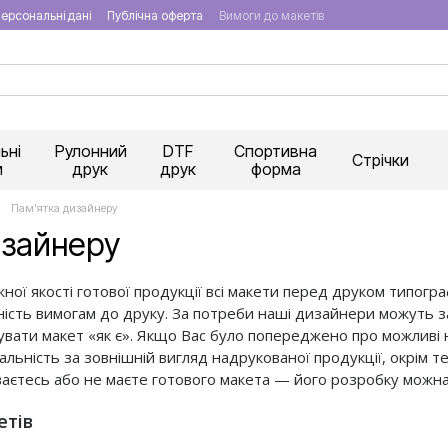
ерсональні дані
Публічна оферта
Вимоги до макетів
ьні
Рулонний
DTF
Спортивна
Стрічки
и
друк
друк
форма
Пам'ятка дизайнеру
изайнеру
ної якості готової продукції всі макети перед друком типо
ість вимогам до друку. За потреби наші дизайнери можуть за
вати макет «як є». Якщо Вас було попереджено про можливі н
дальність за зовнішній вигляд надрукованої продукції, окрім 
ваєтесь або не маєте готового макета — його розробку можна
етів