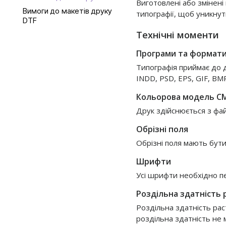
Виготовлені або змінен
Вимоги до макетів друку
типографії, щоб уникнут
DTF
Технічні моменти
Програми та формат
Типографія приймає до д
INDD, PSD, EPS, GIF, BM
Кольорова модель C
Друк здійснюється з фай
Обрізні поля
Обрізні поля мають бути
Шрифти
Усі шрифти необхідно пе
Роздільна здатність
Роздільна здатність ра
роздільна здатність не 