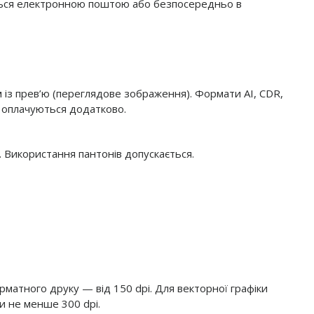
ється електронною поштою або безпосередньо в
м із прев’ю (переглядове зображення). Формати AI, CDR,
а оплачуються додатково.
 Використання пантонів допускається.
матного друку — від 150 dpi. Для векторної графіки
и не менше 300 dpi.