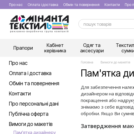
Перейти к основному контенту
Про нас
Оплата і доставка
Обмін та повернення
Контакти
Про п
Кабінет
Одяг та
Текстил
Прапори
керівника
аксесуари
сумк
Про нас
Головна
Вимоги до макетів
Пам'ятка д
Оплата і доставка
Обмін та повернення
Для забезпечення належ
Контакти
дизайнером на відповідн
покращення або надруку
Про персональні дані
знімаємо з себе відпові
обробки. Якщо Ви сумні
Публічна оферта
Вимоги до макетів
Затвердження мак
Пам'ятка дизайнеру