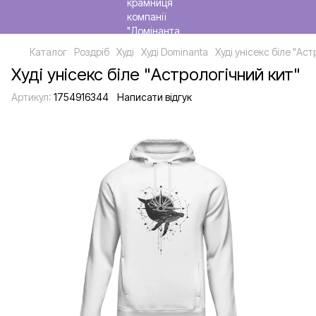
Каталог
Роздріб
Худі
Худі Dominanta
Худі унісекс біле "Ас
Худі унісекс біле "Астрологічний кит"
Артикул:
1754916344
Написати відгук