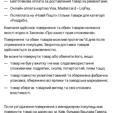
Безготівкова оплата за доставлений товар за реквізитами.
Онлайн оплата картою Visa, Mastercard – LiqPay.
Післяплата на «Новій Пошті» (тільки товари для категорії
«
Роздріб
»).
Компанія здійснює повернення та обмін товарів належної
якості згідно із Законом «Про захист прав споживачів».
Повернення та обмін товарів можливі протягом 14 днів після
отримання їх покупцем. Зворотна доставка товарів
здійснюється за домовленістю.
Ви можете повернути товар або обміняти його, якщо:
товар не був у вжитку і не має слідів використання
споживачем: подряпин, сколів, потертостей, плям тощо;
товар повністю укомплектований та збережена фабрична
упаковка; збережено всі ярлики та заводське маркування;
товар зберігає товарний вигляд та свої споживчі
властивості.
Після узгодження повернення з менеджером покупець має
повернути товар за адресою: м. Київ, бульвар Вацлава Гавела,