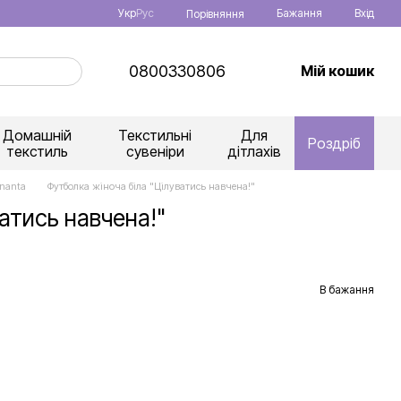
Укр
Рус
Бажання
Вхід
Порівняння
0800330806
Мій кошик
Домашній
Текстильні
Для
Роздріб
текстиль
сувеніри
дітлахів
nanta
Футболка жіноча біла "Цілуватись навчена!"
атись навчена!"
В бажання