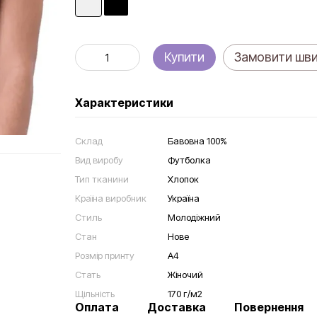
Купити
Замовити шв
Характеристики
Склад
Бавовна 100%
Вид виробу
Футболка
Тип тканини
Хлопок
Країна виробник
Україна
Стиль
Молодіжний
Стан
Нове
Розмір принту
А4
Стать
Жіночий
Щільність
170 г/м2
Оплата
Доставка
Повернення