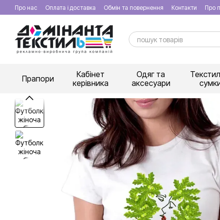
Перейти к основному контенту
Про нас
Оплата і доставка
Обмін та повернення
Контакти
Про п
Кабінет
Одяг та
Текстил
Прапори
керівника
аксесуари
сумк