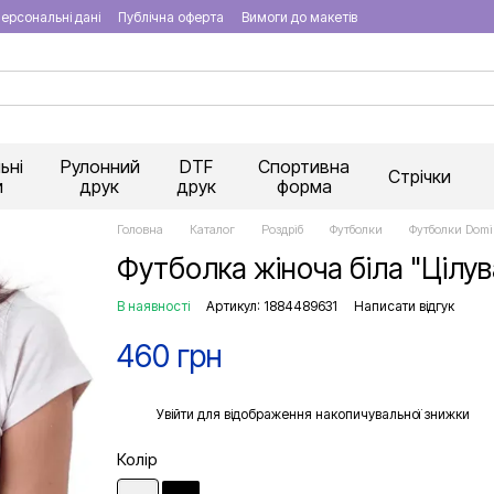
ерсональні дані
Публічна оферта
Вимоги до макетів
ьні
Рулонний
DTF
Спортивна
Стрічки
и
друк
друк
форма
Головна
Каталог
Роздріб
Футболки
Футболки Domi
Футболка жіноча біла "Цілув
В наявності
Артикул: 1884489631
Написати відгук
460 грн
%
Увійти
для відображення накопичувальної знижки
Колір