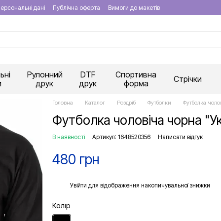
ерсональні дані
Публічна оферта
Вимоги до макетів
ьні
Рулонний
DTF
Спортивна
Стрічки
и
друк
друк
форма
Головна
Каталог
Роздріб
Футболки
Футболка чолов
Футболка чоловіча чорна "Укр
В наявності
Артикул: 1648520356
Написати відгук
480 грн
%
Увійти
для відображення накопичувальної знижки
Колір