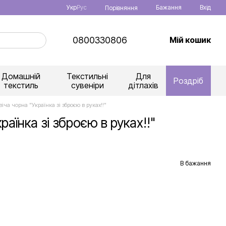
Укр
Рус
Бажання
Вхід
Порівняння
0800330806
Мій кошик
Домашній
Текстильні
Для
Роздріб
текстиль
сувеніри
дітлахів
іча чорна "Українка зі зброєю в руках!!"
аїнка зі зброєю в руках!!"
В бажання