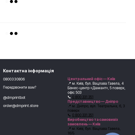
Контактна інформація
0800330806
Центральний офіс — Київ
📍 м. Київ, бул. Вацлава Гавела, 4
Передзвонити вам?
Бізнес-центр «Діамант», 5 поверх,
офіс 503
📞
0 800 331 351
@dmprintbot
Представництво — Дніпро
order@dmprint.store
📍 м. Дніпро, вул. Театральна, 6, 3
поверх
📞
0 800 331 351
Виробництво та самовивіз
замовлень — Київ
📍 м. Київ, бул. Вацлава Гавела,
16/Б