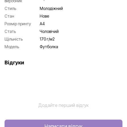
виробник
Стиль
Молодіжний
Стан
Нове
Розмір принту
А4
Стать
Чоловічий
Щільність
170 г/м2
Мoдель
Футболка
Відгуки
Додайте перший відгук
Написати відгук