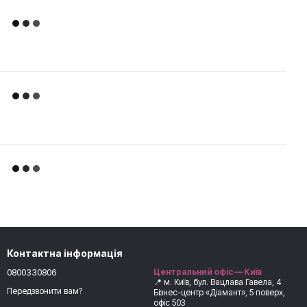
Контактна інформація
0800330806
Центральний офіс — Київ
📍 м. Київ, бул. Вацлава Гавела, 4
Передзвонити вам?
Бізнес-центр «Діамант», 5 поверх,
офіс 503