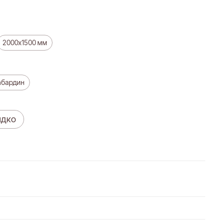
2000х1500 мм
абардин
идко