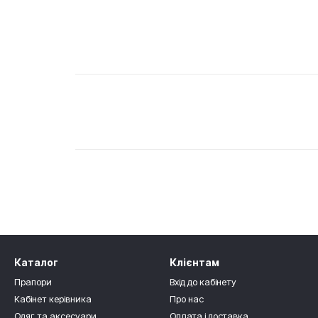
Каталог
Клієнтам
Прапори
Вхід до кабінету
Кабінет керівника
Про нас
Одяг та аксесуари
Оплата і доставка