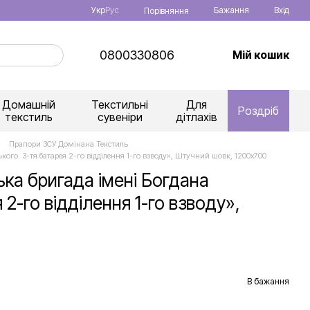
Укр
Рус
Бажання
Вхід
Порівняння
0800330806
Мій кошик
Домашній
Текстильні
Для
Роздріб
текстиль
сувеніри
дітлахів
Прапори ЗСУ Домінана Текстиль
го. 3-тя батарея 2-го відділення 1-го взводу», Штучний шовк, 1200х700
а бригада імені Богдана
2-го відділення 1-го взводу»,
В бажання