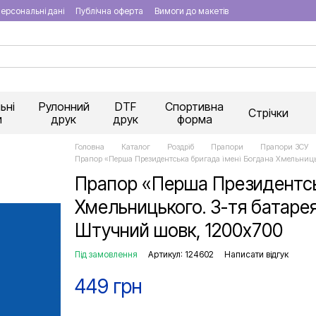
ерсональні дані
Публічна оферта
Вимоги до макетів
ьні
Рулонний
DTF
Спортивна
Стрічки
и
друк
друк
форма
Головна
Каталог
Роздріб
Прапори
Прапори ЗСУ
Прапор «Перша Президентська бригада імені Богдана Хмельницько
Прапор «Перша Президентськ
Хмельницького. 3-тя батарея 
Штучний шовк, 1200х700
Під замовлення
Артикул: 124602
Написати відгук
449 грн