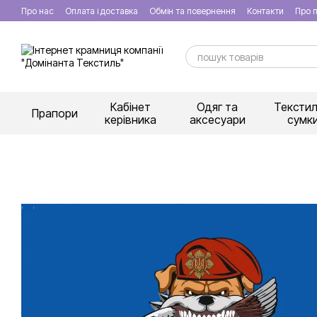
Перейти к основному контенту
Про нас
Оплата і доставка
Обмін та повернення
Контакти
Про п
Кабінет
Одяг та
Текстил
Прапори
керівника
аксесуари
сумк