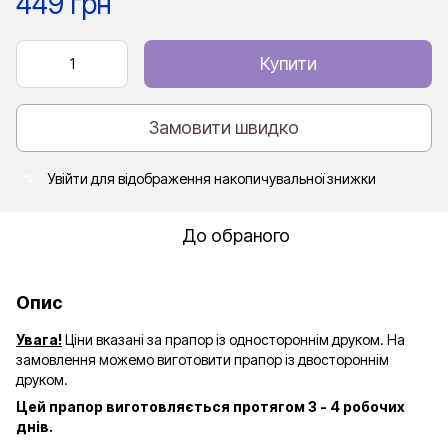
449 грн
Купити
Замовити швидко
Увійти
для відображення накопичувальної знижки
%
До обраного
Опис
Увага!
Ціни вказані за прапор із одностороннім друком. На
замовлення можемо виготовити прапор із двостороннім
друком.
Цей прапор виготовляється протягом 3 - 4 робочих
днів.