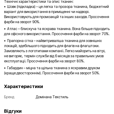
Технічні характеристики та опис тканин:
• Шовк (підкладка) – це легка та прозора тканина, бюджетний
варіант для використання в приміщенні чи надворі.
Використовують для промоакцій та інших заходів. Просочення
фарби на зворот 90%.
• Атлас – блискуча та яскрава тканина. Вона більше підходить
для офісного використання. Просочення фарби на зворот 70%.
• Прапорна сітка – найвитриваліша тканина для зовнішніх
локацій, здебільшого підходить для флагів на флагштоки.
Замовляють з логотипами компанії. Легко майорить на вітрі,
не вигоряє, термін служби від 6 місяців за правильних умов
експлуатації. Просочення фарби на зворот 80%.
• Габардин – міцна та щільна тканина з яскравим друком
(краще двостороннім). Просочення фарби на зворот 50%.
Характеристики
Бренд
Домінана Текстиль
Відгуки