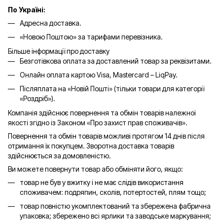
По Україні:
Адресна доставка.
«Новою Поштою» за тарифами перевізника.
Більше інформації про доставку
Безготівкова оплата за доставлений товар за реквізитами.
Онлайн оплата картою Visa, Mastercard – LiqPay.
Післяплата на «Новій Пошті» (тільки товари для категорії
«
Роздріб
»).
Компанія здійснює повернення та обмін товарів належної
якості згідно із Законом «Про захист прав споживачів».
Повернення та обмін товарів можливі протягом 14 днів після
отримання їх покупцем. Зворотна доставка товарів
здійснюється за домовленістю.
Ви можете повернути товар або обміняти його, якщо:
товар не був у вжитку і не має слідів використання
споживачем: подряпин, сколів, потертостей, плям тощо;
товар повністю укомплектований та збережена фабрична
упаковка; збережено всі ярлики та заводське маркування;