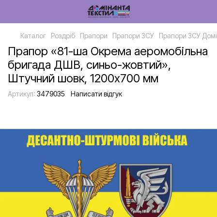
Каталог
Роздріб
Прапори
Прапори ЗСУ
Прапори ЗСУ Домі
Прапор «81-ша Окрема аеромобільна
бригада ДШВ, синьо-жовтий»,
Штучний шовк, 1200х700 мм
Артикул:
3479035
Написати відгук