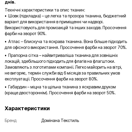
днів.
Технічні характеристики та опис тканин:
• Шовк (підкладка) – це легка та прозора тканина, бюджетний
варіант для використання в приміщенні чи надворі.
Використовують для промоакцій та інших заходів. Просочення
фарби на зворот 90%.
• Атлас – блискуча та яскрава тканина. Вона більше підходить
для офісного використання. Просочення фарби на зворот 70%.
• Прапорна сітка – найвитриваліша тканина для зовнішніх
локацій, здебільшого підходить для флагів на флагштоки.
Замовляють з логотипами компанії. Легко майорить на вітрі,
не вигоряє, термін служби від 6 місяців за правильних умов
експлуатації. Просочення фарби на зворот 80%.
• Габардин – міцна та щільна тканина з яскравим друком
(краще двостороннім). Просочення фарби на зворот 50%.
Характеристики
Бренд
Домінана Текстиль