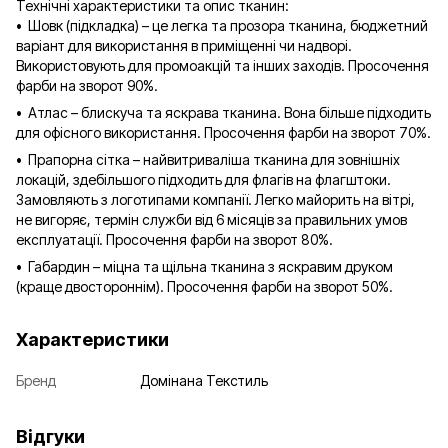
Технічні характеристики та опис тканин:
• Шовк (підкладка) – це легка та прозора тканина, бюджетний
варіант для використання в приміщенні чи надворі.
Використовують для промоакцій та інших заходів. Просочення
фарби на зворот 90%.
• Атлас – блискуча та яскрава тканина. Вона більше підходить
для офісного використання. Просочення фарби на зворот 70%.
• Прапорна сітка – найвитриваліша тканина для зовнішніх
локацій, здебільшого підходить для флагів на флагштоки.
Замовляють з логотипами компанії. Легко майорить на вітрі,
не вигоряє, термін служби від 6 місяців за правильних умов
експлуатації. Просочення фарби на зворот 80%.
• Габардин – міцна та щільна тканина з яскравим друком
(краще двостороннім). Просочення фарби на зворот 50%.
Характеристики
Бренд
Домінана Текстиль
Відгуки