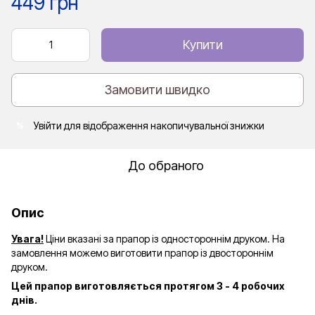
449 грн
Купити
Замовити швидко
Увійти
для відображення накопичувальної знижки
%
До обраного
Опис
Увага!
Ціни вказані за прапор із одностороннім друком. На
замовлення можемо виготовити прапор із двостороннім
друком.
Цей прапор виготовляється протягом 3 - 4 робочих
днів.