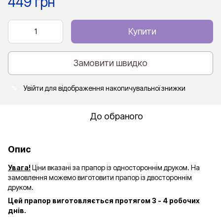
449 грн
Купити
Замовити швидко
Увійти
для відображення накопичувальної знижки
%
До обраного
Опис
Увага!
Ціни вказані за прапор із одностороннім друком. На
замовлення можемо виготовити прапор із двостороннім
друком.
Цей прапор виготовляється протягом 3 - 4 робочих
днів.