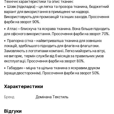
Технічні характеристики та опис тканин:
• Шовк (підкладка) – це легка та прозора тканина, бюджетний
варіант для використання в приміщенні чи надворі.
Використовують для промоакцій та інших заходів. Просочення
фарби на зворот 90%.
• Атлас – блискуча та яскрава тканина. Вона більше підходить
для офісного використання. Просочення фарби на зворот 70%.
• Прапорна сітка – найвитриваліша тканина для зовнішніх
локацій, здебільшого підходить для флагів на флагштоки.
Замовляють з логотипами компанії. Легко майорить на вітрі,
не вигоряє, термін служби від 6 місяців за правильних умов
експлуатації. Просочення фарби на зворот 80%.
• Габардин – міцна та щільна тканина з яскравим друком
(краще двостороннім). Просочення фарби на зворот 50%.
Характеристики
Бренд
Домінана Текстиль
Відгуки