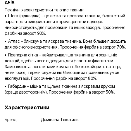
днів.
Технічні характеристики та опис тканин:
• Шовк (підкладка) – це легка та прозора тканина, бюджетний
варіант для використання в приміщенні чи надворі.
Використовують для промоакцій та інших заходів. Просочення
фарби на зворот 90%.
• Атлас – блискуча та яскрава тканина. Вона більше підходить
для офісного використання. Просочення фарби на зворот 70%.
• Прапорна сітка – найвитриваліша тканина для зовнішніх
локацій, здебільшого підходить для флагів на флагштоки.
Замовляють з логотипами компанії. Легко майорить на вітрі,
не вигоряє, термін служби від 6 місяців за правильних умов
експлуатації. Просочення фарби на зворот 80%.
• Габардин – міцна та щільна тканина з яскравим друком
(краще двостороннім). Просочення фарби на зворот 50%.
Характеристики
Бренд
Домінана Текстиль