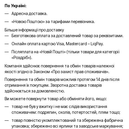
По Україні:
Адресна доставка.
«Новою Поштою» за тарифами перевізника.
Більше інформації про доставку
Безготівкова оплата за доставлений товар за реквізитами.
Онлайн оплата картою Visa, Mastercard – LiqPay.
Післяплата на «Новій Пошті» (тільки товари для категорії
«
Роздріб
»).
Компанія здійснює повернення та обмін товарів належної
якості згідно із Законом «Про захист прав споживачів».
Повернення та обмін товарів можливі протягом 14 днів після
отримання їх покупцем. Зворотна доставка товарів
здійснюється за домовленістю.
Ви можете повернути товар або обміняти його, якщо:
товар не був у вжитку і не має слідів використання
споживачем: подряпин, сколів, потертостей, плям тощо;
товар повністю укомплектований та збережена фабрична
упаковка; збережено всі ярлики та заводське маркування;