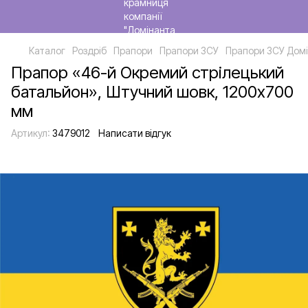
Каталог
Роздріб
Прапори
Прапори ЗСУ
Прапори ЗСУ Домі
Прапор «46-й Окремий стрілецький
батальйон», Штучний шовк, 1200х700
мм
Артикул:
3479012
Написати відгук