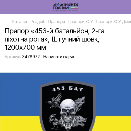
Каталог
Роздріб
Прапори
Прапори ЗСУ
Прапори ЗСУ Домі
Прапор «453-й батальйон, 2-га
піхотна рота», Штучний шовк,
1200х700 мм
Артикул:
3478972
Написати відгук