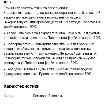
днів.
Технічні характеристики та опис тканин:
• Шовк (підкладка) – це легка та прозора тканина, бюджетний
варіант для використання в приміщенні чи надворі.
Використовують для промоакцій та інших заходів. Просочення
фарби на зворот 90%.
• Атлас – блискуча та яскрава тканина. Вона більше підходить
для офісного використання. Просочення фарби на зворот 70%.
• Прапорна сітка – найвитриваліша тканина для зовнішніх
локацій, здебільшого підходить для флагів на флагштоки.
Замовляють з логотипами компанії. Легко майорить на вітрі,
не вигоряє, термін служби від 6 місяців за правильних умов
експлуатації. Просочення фарби на зворот 80%.
• Габардин – міцна та щільна тканина з яскравим друком
(краще двостороннім). Просочення фарби на зворот 50%.
Характеристики
Бренд
Домінана Текстиль