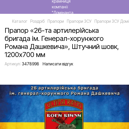
Каталог
Роздріб
Прапори
Прапори ЗСУ
Прапори ЗСУ Домі
Прапор «26-та артилерійська
бригада ім. Генерал-хорунжого
Романа Дашкевича», Штучний шовк,
1200х700 мм
Артикул:
3478998
Написати відгук