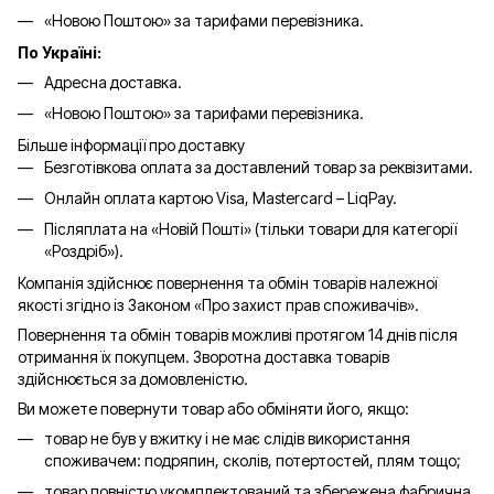
«Новою Поштою» за тарифами перевізника.
По Україні:
Адресна доставка.
«Новою Поштою» за тарифами перевізника.
Більше інформації про доставку
Безготівкова оплата за доставлений товар за реквізитами.
Онлайн оплата картою Visa, Mastercard – LiqPay.
Післяплата на «Новій Пошті» (тільки товари для категорії
«
Роздріб
»).
Компанія здійснює повернення та обмін товарів належної
якості згідно із Законом «Про захист прав споживачів».
Повернення та обмін товарів можливі протягом 14 днів після
отримання їх покупцем. Зворотна доставка товарів
здійснюється за домовленістю.
Ви можете повернути товар або обміняти його, якщо:
товар не був у вжитку і не має слідів використання
споживачем: подряпин, сколів, потертостей, плям тощо;
товар повністю укомплектований та збережена фабрична