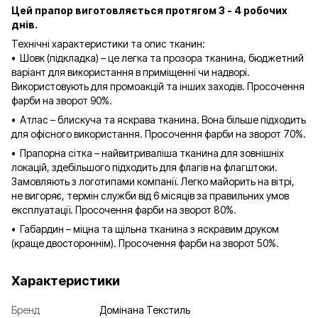
Цей прапор виготовляється протягом 3 - 4 робочих
днів.
Технічні характеристики та опис тканин:
• Шовк (підкладка) – це легка та прозора тканина, бюджетний
варіант для використання в приміщенні чи надворі.
Використовують для промоакцій та інших заходів. Просочення
фарби на зворот 90%.
• Атлас – блискуча та яскрава тканина. Вона більше підходить
для офісного використання. Просочення фарби на зворот 70%.
• Прапорна сітка – найвитриваліша тканина для зовнішніх
локацій, здебільшого підходить для флагів на флагштоки.
Замовляють з логотипами компанії. Легко майорить на вітрі,
не вигоряє, термін служби від 6 місяців за правильних умов
експлуатації. Просочення фарби на зворот 80%.
• Габардин – міцна та щільна тканина з яскравим друком
(краще двостороннім). Просочення фарби на зворот 50%.
Характеристики
Бренд
Домінана Текстиль