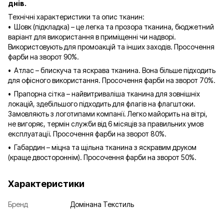
днів.
Технічні характеристики та опис тканин:
• Шовк (підкладка) – це легка та прозора тканина, бюджетний
варіант для використання в приміщенні чи надворі.
Використовують для промоакцій та інших заходів. Просочення
фарби на зворот 90%.
• Атлас – блискуча та яскрава тканина. Вона більше підходить
для офісного використання. Просочення фарби на зворот 70%.
• Прапорна сітка – найвитриваліша тканина для зовнішніх
локацій, здебільшого підходить для флагів на флагштоки.
Замовляють з логотипами компанії. Легко майорить на вітрі,
не вигоряє, термін служби від 6 місяців за правильних умов
експлуатації. Просочення фарби на зворот 80%.
• Габардин – міцна та щільна тканина з яскравим друком
(краще двостороннім). Просочення фарби на зворот 50%.
Характеристики
Бренд
Домінана Текстиль