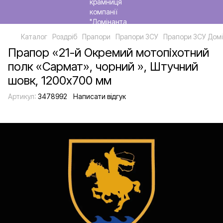
Каталог
Роздріб
Прапори
Прапори ЗСУ
Прапори ЗСУ Домі
Прапор «21-й Окремий мотопіхотний
полк «Сармат», чорний », Штучний
шовк, 1200х700 мм
Артикул:
3478992
Написати відгук