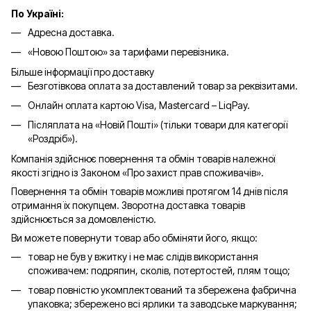
По Україні:
Адресна доставка.
«Новою Поштою» за тарифами перевізника.
Більше інформації про доставку
Безготівкова оплата за доставлений товар за реквізитами.
Онлайн оплата картою Visa, Mastercard – LiqPay.
Післяплата на «Новій Пошті» (тільки товари для категорії
«
Роздріб
»).
Компанія здійснює повернення та обмін товарів належної
якості згідно із Законом «Про захист прав споживачів».
Повернення та обмін товарів можливі протягом 14 днів після
отримання їх покупцем. Зворотна доставка товарів
здійснюється за домовленістю.
Ви можете повернути товар або обміняти його, якщо:
товар не був у вжитку і не має слідів використання
споживачем: подряпин, сколів, потертостей, плям тощо;
товар повністю укомплектований та збережена фабрична
упаковка; збережено всі ярлики та заводське маркування;