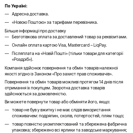
По Україні:
Адресна доставка.
«Новою Поштою» за тарифами перевізника.
Більше інформації про доставку
Безготівкова оплата за доставлений товар за реквізитами.
Онлайн оплата картою Visa, Mastercard – LiqPay.
Післяплата на «Новій Пошті» (тільки товари для категорії
«
Роздріб
»).
Компанія здійснює повернення та обмін товарів належної
якості згідно із Законом «Про захист прав споживачів».
Повернення та обмін товарів можливі протягом 14 днів після
отримання їх покупцем. Зворотна доставка товарів
здійснюється за домовленістю.
Ви можете повернути товар або обміняти його, якщо:
товар не був у вжитку і не має слідів використання
споживачем: подряпин, сколів, потертостей, плям тощо;
товар повністю укомплектований та збережена фабрична
упаковка; збережено всі ярлики та заводське маркування;