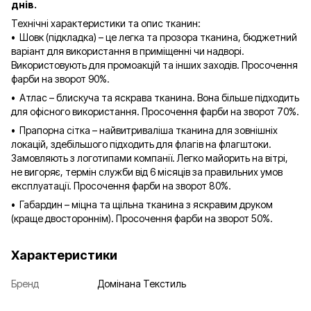
днів.
Технічні характеристики та опис тканин:
• Шовк (підкладка) – це легка та прозора тканина, бюджетний
варіант для використання в приміщенні чи надворі.
Використовують для промоакцій та інших заходів. Просочення
фарби на зворот 90%.
• Атлас – блискуча та яскрава тканина. Вона більше підходить
для офісного використання. Просочення фарби на зворот 70%.
• Прапорна сітка – найвитриваліша тканина для зовнішніх
локацій, здебільшого підходить для флагів на флагштоки.
Замовляють з логотипами компанії. Легко майорить на вітрі,
не вигоряє, термін служби від 6 місяців за правильних умов
експлуатації. Просочення фарби на зворот 80%.
• Габардин – міцна та щільна тканина з яскравим друком
(краще двостороннім). Просочення фарби на зворот 50%.
Характеристики
Бренд
Домінана Текстиль