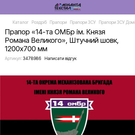
Каталог
Роздріб
Прапори
Прапори ЗСУ
Прапори ЗСУ Домі
Прапор «14-та ОМБр ім. Князя
Романа Великого», Штучний шовк,
1200х700 мм
Артикул:
3478986
Написати відгук