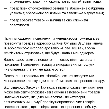
споживачем: подряпин, сколів, потертостей, плям тощо;
товар повністю укомплектований та збережена фабрична
упаковка; збережено всі ярлики та заводське маркування;
товар зберігає товарний вигляд та свої споживчі
властивості.
Після узгодження повернення з менеджером покупець має
повернути товар за адресою: м. Київ, бульвар Вацлава Гавела,
16 або службою експрес-доставки «Нова Пошта», або за
реквізитами отримувача, що будуть надані менеджером.
Вартість доставки за повернення товару підлягає сплаті
покупцем. Повернення товару з використанням послуги
«накладений платіж» не здійснюється.
Повернення грошових коштів здійснюється погодженим
менеджером та покупцем способом після повернення товару.
Відповідно до Закону «Про захист прав споживачів», компанія
може відмовити споживачеві в обміні та поверненні товарів
належної якості, якщо вони належать до категорій,
зазначених у чинному Переліку непродовольчих товарів
належної якості, що не підлягають поверненню та обміну.