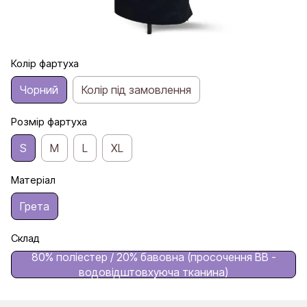
Колір фартуха
Чорний
Колір під замовлення
Розмір фартуха
S
M
L
XL
Матеріал
Грета
Склад
80% поліестер / 20% бавовна (просочення ВВ -
водовідштовхуюча тканина)