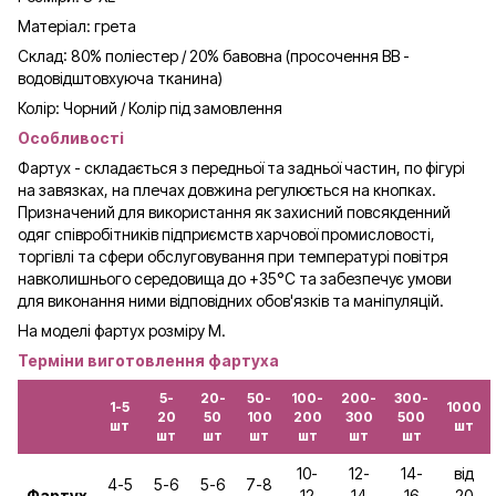
Матеріал: грета
Склад:
80% поліестер / 20% бавовна
(просочення ВВ -
водовідштовхуюча тканина)
Колір: Чорний
/
Колір під замовлення
Особливості
Фартух - складається з передньої та задньої частин, по фігурі
на завязках, на плечах довжина регулюється на кнопках.
Призначений для використання як захисний повсякденний
одяг співробітників підприємств харчової промисловості,
торгівлі та сфери обслуговування при температурі повітря
навколишнього середовища до +35°С та забезпечує умови
для виконання ними відповідних обов'язків та маніпуляцій.
На моделі фартух розміру М.
Терміни виготовлення фартуха
5-
20-
50-
100-
200-
300-
1-5
1000
20
50
100
200
300
500
шт
шт
шт
шт
шт
шт
шт
шт
10-
12-
14-
від
4-5
5-6
5-6
7-8
Фартух
12
14
16
20