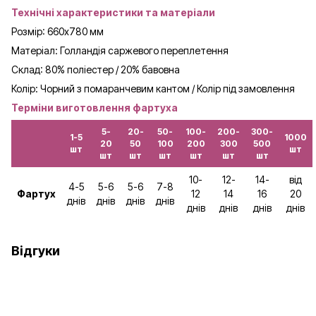
Технічні характеристики та матеріали
Розмір: 660х780
мм
Матеріал:
Голландія саржевого переплетення
Склад:
80% поліестер / 20% бавовна
Колір: Чорний з помаранчевим кантом
/
Колір під замовлення
Терміни виготовлення фартуха
5-
20-
50-
100-
200-
300-
1-5
1000
20
50
100
200
300
500
шт
шт
шт
шт
шт
шт
шт
шт
10-
12-
14-
від
4-5
5-6
5-6
7-8
Фартух
12
14
16
20
днів
днів
днів
днів
днів
днів
днів
днів
Відгуки