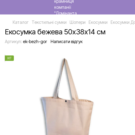
Каталог
Текстильні сумки
Шопери
Екосумки
Екосумки Д
Екосумка бежева 50х38х14 см
Артикул:
ek-bezh-gor
Написати відгук
ХІТ