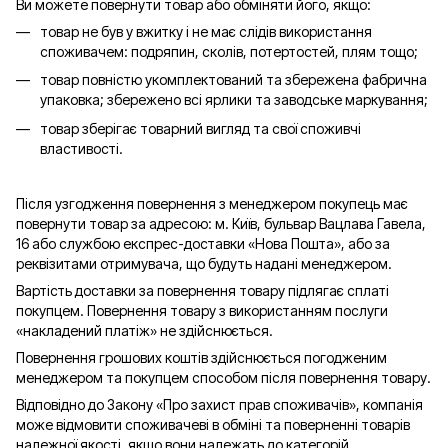
Ви можете повернути товар або обміняти його, якщо:
товар не був у вжитку і не має слідів використання
споживачем: подряпин, сколів, потертостей, плям тощо;
товар повністю укомплектований та збережена фабрична
упаковка; збережено всі ярлики та заводське маркування;
товар зберігає товарний вигляд та свої споживчі
властивості.
Після узгодження повернення з менеджером покупець має
повернути товар за адресою: м. Київ, бульвар Вацлава Гавела,
16 або службою експрес-доставки «Нова Пошта», або за
реквізитами отримувача, що будуть надані менеджером.
Вартість доставки за повернення товару підлягає сплаті
покупцем. Повернення товару з використанням послуги
«накладений платіж» не здійснюється.
Повернення грошових коштів здійснюється погодженим
менеджером та покупцем способом після повернення товару.
Відповідно до Закону «Про захист прав споживачів», компанія
може відмовити споживачеві в обміні та поверненні товарів
належної якості, якщо вони належать до категорій,