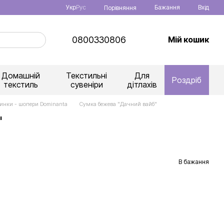
Укр
Рус
Бажання
Вхід
Порівняння
0800330806
Мій кошик
Домашній
Текстильні
Для
Роздріб
текстиль
сувеніри
дітлахів
инки - шопери Dominanta
Сумка бежева "Дачний вайб"
"
В бажання