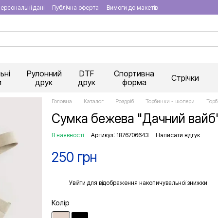
ерсональні дані
Публічна оферта
Вимоги до макетів
ьні
Рулонний
DTF
Спортивна
Стрічки
и
друк
друк
форма
Головна
Каталог
Роздріб
Торбинки - шопери
Торб
Сумка бежева "Дачний вайб
В наявності
Артикул: 1876706643
Написати відгук
250 грн
%
Увійти
для відображення накопичувальної знижки
Колір