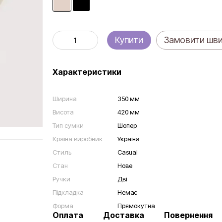
Купити
Замовити шв
Характеристики
Ширина
350 мм
Висота
420 мм
Тип сумки
Шопер
Країна виробник
Україна
Стиль
Casual
Стан
Нове
Ручки
Дві
Підкладка
Немає
Форма
Прямокутна
Оплата
Доставка
Повернення