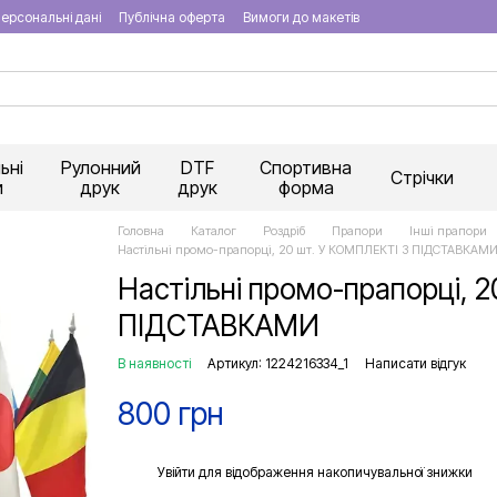
ерсональні дані
Публічна оферта
Вимоги до макетів
ьні
Рулонний
DTF
Спортивна
Стрічки
и
друк
друк
форма
Головна
Каталог
Роздріб
Прапори
Інші прапори
Настільні промо-прапорці, 20 шт. У КОМПЛЕКТІ З ПІДСТАВКАМ
Настільні промо-прапорці, 
ПІДСТАВКАМИ
В наявності
Артикул: 1224216334_1
Написати відгук
800 грн
%
Увійти
для відображення накопичувальної знижки