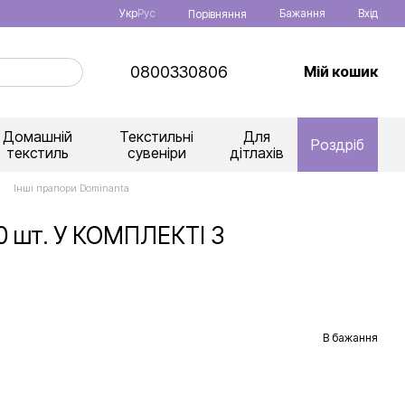
Укр
Рус
Бажання
Вхід
Порівняння
0800330806
Мій кошик
Домашній
Текстильні
Для
Роздріб
текстиль
сувеніри
дітлахів
Інші прапори Dominanta
И
20 шт. У КОМПЛЕКТІ З
В бажання