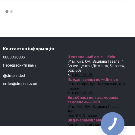
Контактна інформація
0800330806
Центральний офіс — Київ
📍 м. Київ, бул. Вацлава Гавела, 4
Передзвонити вам?
Бізнес-центр «Діамант», 5 поверх,
офіс 503
📞
0 800 331 351
@dmprintbot
Представництво — Дніпро
order@dmprint.store
📍 м. Дніпро, вул. Театральна, 6, 3
поверх
📞
0 800 331 351
Виробництво та самовивіз
замовлень — Київ
📍 м. Київ, бул. Вацлава Гавела,
16/Б
Цех №4, 3 поверх
Видача замовлень:
Ангеліна, комірник
📞
+38 (067) 246-54-62
Перед самовивозом обов’язково