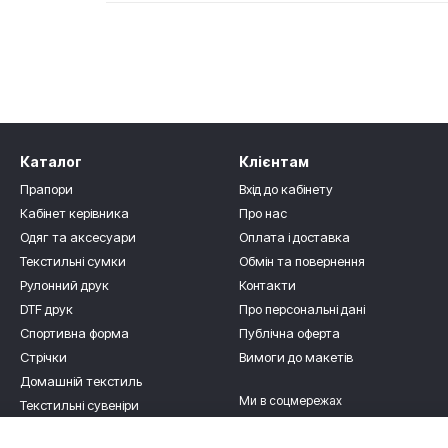
Каталог
Клієнтам
Прапори
Вхід до кабінету
Кабінет керівника
Про нас
Одяг та аксесуари
Оплата і доставка
Текстильні сумки
Обмін та повернення
Рулонний друк
Контакти
DTF друк
Про персональні дані
Спортивна форма
Публічна оферта
Стрічки
Вимоги до макетів
Домашній текстиль
Ми в соцмережах
Текстильні сувеніри
Для дітлахів