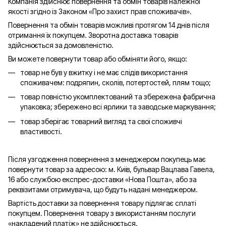
Компанія здійснює повернення та обмін товарів належної
якості згідно із Законом «Про захист прав споживачів».
Повернення та обмін товарів можливі протягом 14 днів після
отримання їх покупцем. Зворотна доставка товарів
здійснюється за домовленістю.
Ви можете повернути товар або обміняти його, якщо:
товар не був у вжитку і не має слідів використання
споживачем: подряпин, сколів, потертостей, плям тощо;
товар повністю укомплектований та збережена фабрична
упаковка; збережено всі ярлики та заводське маркування;
товар зберігає товарний вигляд та свої споживчі
властивості.
Після узгодження повернення з менеджером покупець має
повернути товар за адресою: м. Київ, бульвар Вацлава Гавела,
16 або службою експрес-доставки «Нова Пошта», або за
реквізитами отримувача, що будуть надані менеджером.
Вартість доставки за повернення товару підлягає сплаті
покупцем. Повернення товару з використанням послуги
«накладений платіж» не здійснюється.