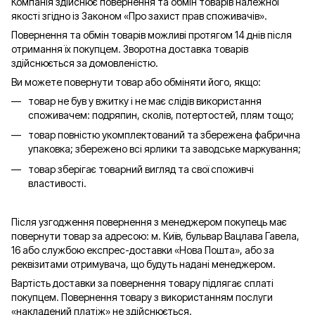
Компанія здійснює повернення та обмін товарів належної
якості згідно із Законом «Про захист прав споживачів».
Повернення та обмін товарів можливі протягом 14 днів після
отримання їх покупцем. Зворотна доставка товарів
здійснюється за домовленістю.
Ви можете повернути товар або обміняти його, якщо:
товар не був у вжитку і не має слідів використання
споживачем: подряпин, сколів, потертостей, плям тощо;
товар повністю укомплектований та збережена фабрична
упаковка; збережено всі ярлики та заводське маркування;
товар зберігає товарний вигляд та свої споживчі
властивості.
Після узгодження повернення з менеджером покупець має
повернути товар за адресою: м. Київ, бульвар Вацлава Гавела,
16 або службою експрес-доставки «Нова Пошта», або за
реквізитами отримувача, що будуть надані менеджером.
Вартість доставки за повернення товару підлягає сплаті
покупцем. Повернення товару з використанням послуги
«накладений платіж» не здійснюється.