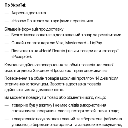
По Україні:
Адресна доставка.
«Новою Поштою» за тарифами перевізника.
Більше інформації про доставку
Безготівкова оплата за доставлений товар за реквізитами.
Онлайн оплата картою Visa, Mastercard – LiqPay.
Післяплата на «Новій Пошті» (тільки товари для категорії
«
Роздріб
»).
Компанія здійснює повернення та обмін товарів належної
якості згідно із Законом «Про захист прав споживачів».
Повернення та обмін товарів можливі протягом 14 днів після
отримання їх покупцем. Зворотна доставка товарів
здійснюється за домовленістю.
Ви можете повернути товар або обміняти його, якщо:
товар не був у вжитку і не має слідів використання
споживачем: подряпин, сколів, потертостей, плям тощо;
товар повністю укомплектований та збережена фабрична
упаковка; збережено всі ярлики та заводське маркування;