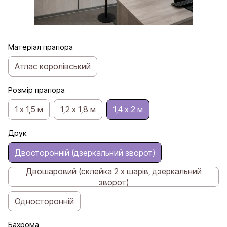
Матеріал прапора
Атлас королівський
Розмір прапора
1 х 1,5 м
1,2 х 1,8 м
1,4 х 2 м
Друк
Двосторонній (дзеркальний зворот)
Двошаровий (склейка 2 х шарів, дзеркальний
зворот)
Односторонній
Бахрома