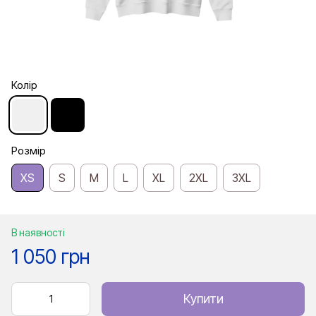
Колір
Розмір
XS
S
M
L
XL
2XL
3XL
В наявності
1 050 грн
Купити