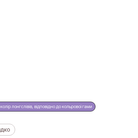
олір лонгслівів, відповідно до кольрової гами
идко