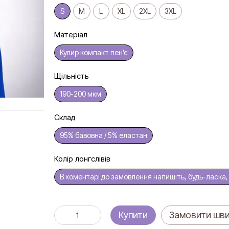
S
M
L
XL
2XL
3XL
Матеріал
Кулир компакт пен'є
Щільність
190-200 мкм
Склад
95% бавовна / 5% еластан
Колір лонгслівів
В коментарі до замовлення напишіть, будь-ласка, к
Купити
Замовити шв