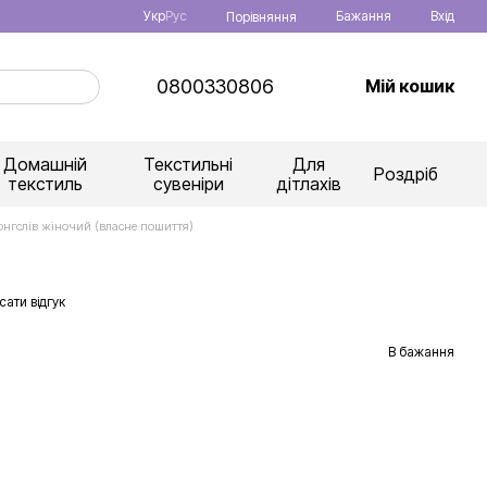
Укр
Рус
Бажання
Вхід
Порівняння
0800330806
Мій кошик
Домашній
Текстильні
Для
Роздріб
текстиль
сувеніри
дітлахів
онгслів жіночий (власне пошиття)
ати відгук
В бажання