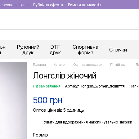
ерсональні дані
Публічна оферта
Вимоги до макетів
ьні
Рулонний
DTF
Спортивна
Стрічки
и
друк
друк
форма
Головна
Каталог
Одяг та аксесуари
Літній одяг
Л
Лонгслів жіночий
Під замовлення
Артикул: longsliv_women_пошиття
Напис
500 грн
Оптові ціни від 5 одиниць
%
Увійти
для відображення накопичувальної знижки
Розмір