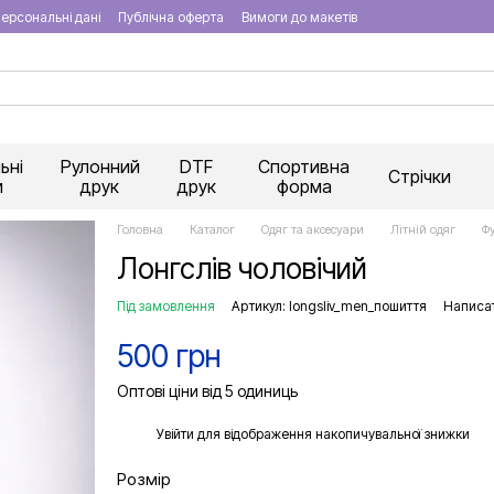
ерсональні дані
Публічна оферта
Вимоги до макетів
ьні
Рулонний
DTF
Спортивна
Стрічки
и
друк
друк
форма
Головна
Каталог
Одяг та аксесуари
Літній одяг
Ф
Лонгслів чоловічий
Під замовлення
Артикул: longsliv_men_пошиття
Написат
500 грн
Оптові ціни від 5 одиниць
%
Увійти
для відображення накопичувальної знижки
Розмір