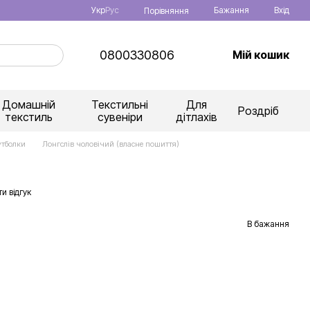
Укр
Рус
Бажання
Вхід
Порівняння
0800330806
Мій кошик
Домашній
Текстильні
Для
Роздріб
текстиль
сувеніри
дітлахів
утболки
Лонгслів чоловічий (власне пошиття)
и відгук
В бажання