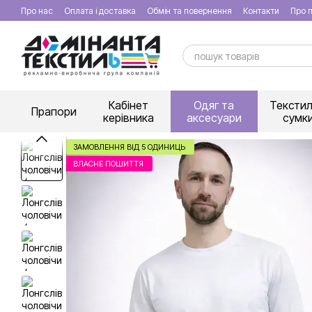
Перейти к основному контенту
Про нас
Оплата і доставка
Обмін та повернення
Контакти
Про п
Кабінет
Одяг та
Текстил
Прапори
керівника
аксесуари
сумк
ЗАМОВЛЕННЯ ВІД 5 ОДИНИЦЬ
ВЛАСНЕ ПОШИТТЯ