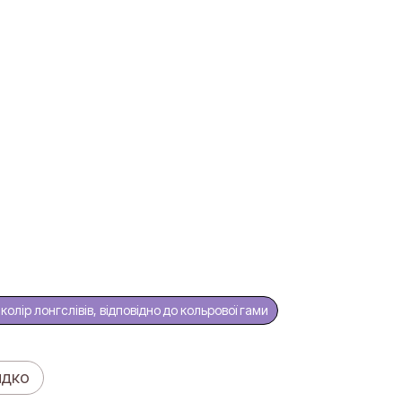
олір лонгслівів, відповідно до кольрової гами
идко