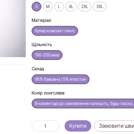
S
M
L
XL
2XL
3XL
Матеріал
Кулир компакт пен'є
Щільність
190-200 мкм
Склад
95% бавовна / 5% еластан
Колір лонгслівів
В коментарі до замовлення напишіть, будь-ласка, к
Купити
Замовити шв