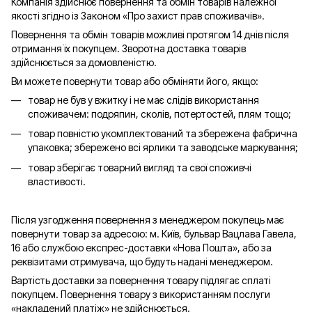
Компанія здійснює повернення та обмін товарів належної
якості згідно із Законом «Про захист прав споживачів».
Повернення та обмін товарів можливі протягом 14 днів після
отримання їх покупцем. Зворотна доставка товарів
здійснюється за домовленістю.
Ви можете повернути товар або обміняти його, якщо:
товар не був у вжитку і не має слідів використання
споживачем: подряпин, сколів, потертостей, плям тощо;
товар повністю укомплектований та збережена фабрична
упаковка; збережено всі ярлики та заводське маркування;
товар зберігає товарний вигляд та свої споживчі
властивості.
Після узгодження повернення з менеджером покупець має
повернути товар за адресою: м. Київ, бульвар Вацлава Гавела,
16 або службою експрес-доставки «Нова Пошта», або за
реквізитами отримувача, що будуть надані менеджером.
Вартість доставки за повернення товару підлягає сплаті
покупцем. Повернення товару з використанням послуги
«накладений платіж» не здійснюється.