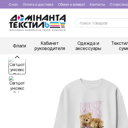
Перейти к основному контенту
О нас
Оплата и доставка
Обмен и возврат
Контакты
О персона
Кабинет
Одежда и
Тексти
Флаги
руководителя
аксессуары
сум