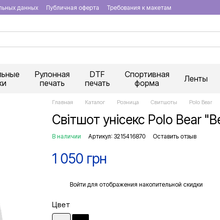
льных данных
Публичная оферта
Требования к макетам
льные
Рулонная
DTF
Спортивная
Ленты
ки
печать
печать
форма
Главная
Каталог
Розница
Свитшоты
Polo Bear
Світшот унісекс Polo Bear "Be
В наличии
Артикул: 3215416870
Оставить отзыв
1 050 грн
%
Войти
для отображения накопительной скидки
Цвет