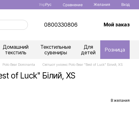
Укр
Рус
Желания
Вход
Сравнение
0800330806
Мой заказ
Домашний
Текстильные
Для
Розница
текстиль
сувениры
детей
Polo Bear Dominanta
Світшот унісекс Polo Bear "Best of Luck" Білий, XS
st of Luck" Білий, XS
В желания