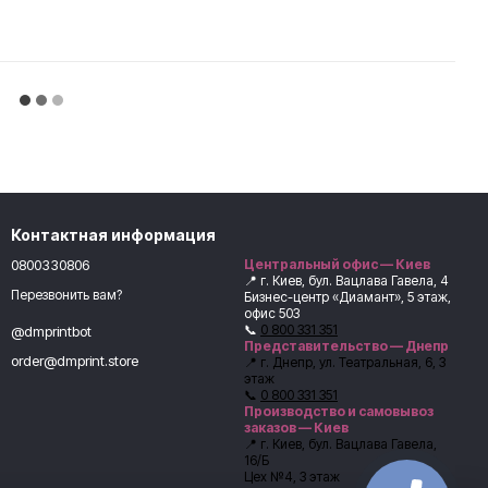
Контактная информация
0800330806
Центральный офис — Киев
📍 г. Киев, бул. Вацлава Гавела, 4
Перезвонить вам?
Бизнес-центр «Диамант», 5 этаж,
офис 503
📞
0 800 331 351
@dmprintbot
Представительство — Днепр
order@dmprint.store
📍 г. Днепр, ул. Театральная, 6, 3
этаж
📞
0 800 331 351
Производство и самовывоз
заказов — Киев
📍 г. Киев, бул. Вацлава Гавела,
16/Б
Цех №4, 3 этаж