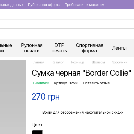
льных данных
Публичная оферта
Требования к макетам
льные
Рулонная
DTF
Спортивная
Ленты
ки
печать
печать
форма
Главная
Каталог
Розница
Шоперы
Зоосумки
Сумка черная "Border Collie"
В наличии
Артикул: 12561
Оставить отзыв
270 грн
%
Войти
для отображения накопительной скидки
Цвет