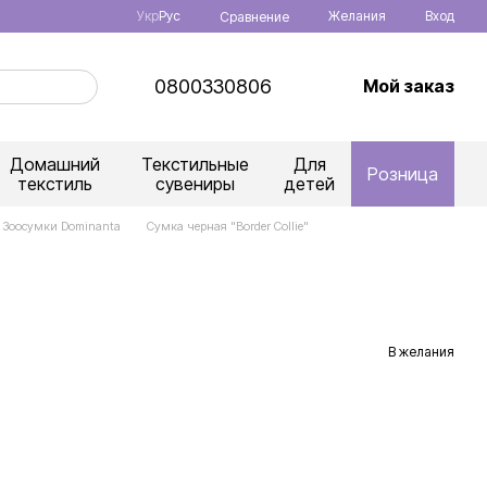
Укр
Рус
Желания
Вход
Сравнение
0800330806
Мой заказ
Домашний
Текстильные
Для
Розница
текстиль
сувениры
детей
Зоосумки Dominanta
Сумка черная "Border Collie"
В желания