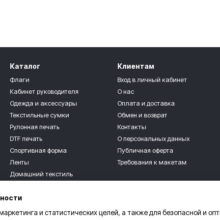
Каталог
Клиентам
Флаги
Вход в личный кабинет
Кабинет руководителя
О нас
Одежда и аксессуары
Оплата и доставка
Текстильные сумки
Обмен и возврат
Рулонная печать
Контакты
DTF печать
О персональных данных
Спортивная форма
Публичная оферта
Ленты
Требования к макетам
Домашний текстиль
Мы в соцсетях
Текстильные сувениры
ьности
Для детей
Розница
 маркетинга и статистических целей, а также для безопасной и оп