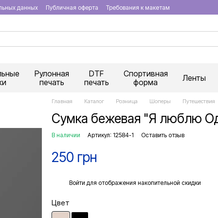
льных данных
Публичная оферта
Требования к макетам
льные
Рулонная
DTF
Спортивная
Ленты
ки
печать
печать
форма
Главная
Каталог
Розница
Шоперы
Путешествия
Сумка бежевая "Я люблю Од
В наличии
Артикул: 12584-1
Оставить отзыв
250 грн
%
Войти
для отображения накопительной скидки
Цвет