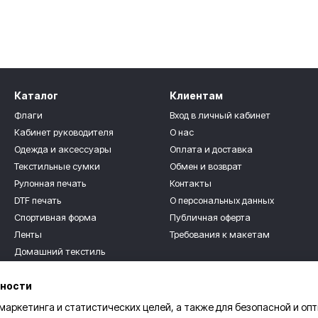
Каталог
Клиентам
Флаги
Вход в личный кабинет
Кабинет руководителя
О нас
Одежда и аксессуары
Оплата и доставка
Текстильные сумки
Обмен и возврат
Рулонная печать
Контакты
DTF печать
О персональных данных
Спортивная форма
Публичная оферта
Ленты
Требования к макетам
Домашний текстиль
Мы в соцсетях
Текстильные сувениры
ьности
Для детей
Розница
 маркетинга и статистических целей, а также для безопасной и оп