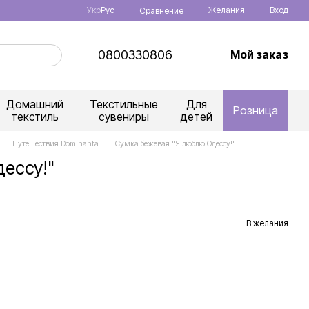
Укр
Рус
Желания
Вход
Сравнение
0800330806
Мой заказ
Домашний
Текстильные
Для
Розница
текстиль
сувениры
детей
Путешествия Dominanta
Сумка бежевая "Я люблю Одессу!"
ессу!"
В желания