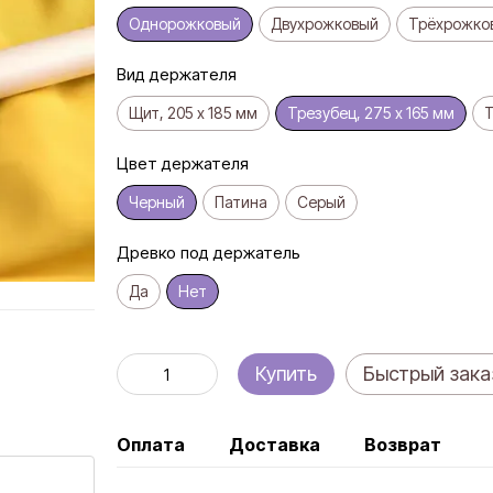
Однорожковый
Двухрожковый
Трёхрожко
Вид держателя
Щит, 205 х 185 мм
Трезубец, 275 х 165 мм
Т
Цвет держателя
Черный
Патина
Серый
Древко под держатель
Да
Нет
Купить
Быстрый зака
Оплата
Доставка
Возврат