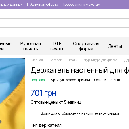
льных данных
Публичная оферта
Требования к макетам
льные
Рулонная
DTF
Спортивная
Ленты
ки
печать
печать
форма
Главная
Каталог
Флаги
Фурнитура для флагов
Де
Держатель настенный для ф
Под заказ
Артикул: prapor_тримач
Оставить отзыв
701 грн
Оптовые цены от 5 единиц
%
Войти
для отображения накопительной скидки
Тип держателя