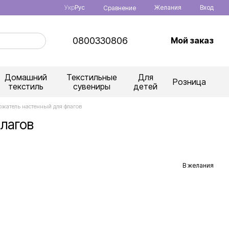
Укр
Рус
Желания
Вход
Сравнение
0800330806
Мой заказ
Домашний
Текстильные
Для
Розница
текстиль
сувениры
детей
ржатель настенный для флагов
лагов
В желания