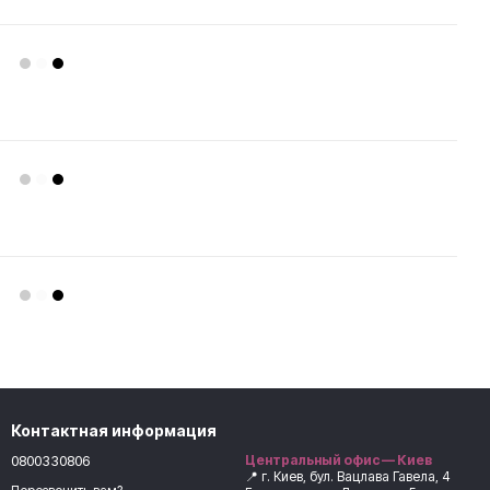
Контактная информация
0800330806
Центральный офис — Киев
📍 г. Киев, бул. Вацлава Гавела, 4