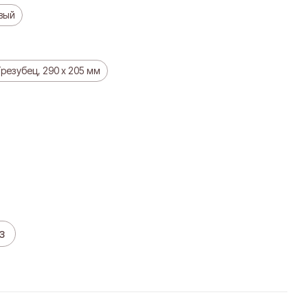
вый
резубец, 290 х 205 мм
з