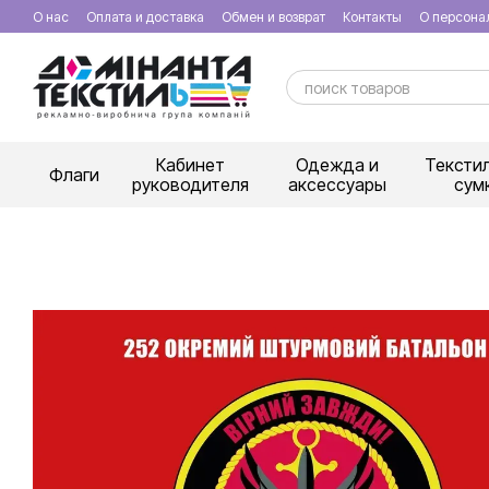
Перейти к основному контенту
О нас
Оплата и доставка
Обмен и возврат
Контакты
О персона
Кабинет
Одежда и
Тексти
Флаги
руководителя
аксессуары
сум