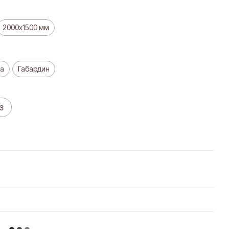
2000х1500 мм
а
Габардин
з