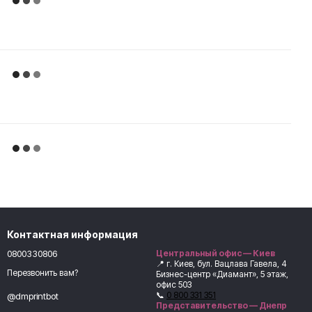
Контактная информация
0800330806
Центральный офис — Киев
📍 г. Киев, бул. Вацлава Гавела, 4
Перезвонить вам?
Бизнес-центр «Диамант», 5 этаж,
офис 503
📞
0 800 331 351
@dmprintbot
Представительство — Днепр