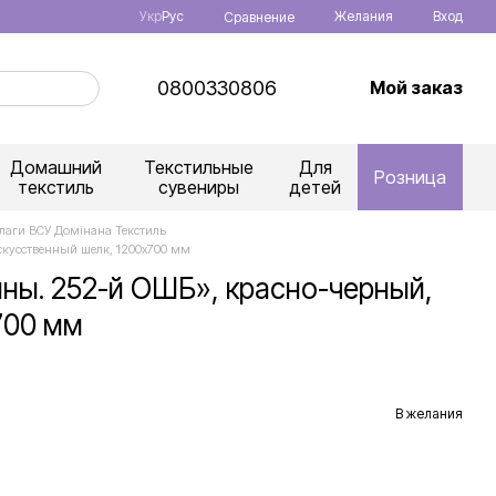
Укр
Рус
Желания
Вход
Сравнение
0800330806
Мой заказ
Домашний
Текстильные
Для
Розница
текстиль
сувениры
детей
лаги ВСУ Домінана Текстиль
скусственный шелк, 1200х700 мм
ны. 252-й ОШБ», красно-черный,
700 мм
В желания