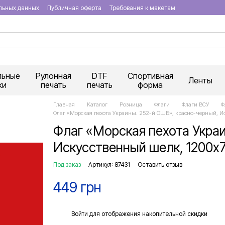
льных данных
Публичная оферта
Требования к макетам
льные
Рулонная
DTF
Спортивная
Ленты
ки
печать
печать
форма
Главная
Каталог
Розница
Флаги
Флаги ВСУ
Ф
Флаг «Морская пехота Украины. 252-й ОШБ», красно-черный, И
Флаг «Морская пехота Украи
Искусственный шелк, 1200х
Под заказ
Артикул: 87431
Оставить отзыв
449 грн
%
Войти
для отображения накопительной скидки