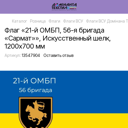
Каталог
Розница
Флаги
Флаги ВСУ
Флаги ВСУ Домінана 
Флаг «21-й ОМБП, 56-я бригада
«Сармат»», Искусственный шелк,
1200х700 мм
Артикул:
13547904
Оставить отзыв