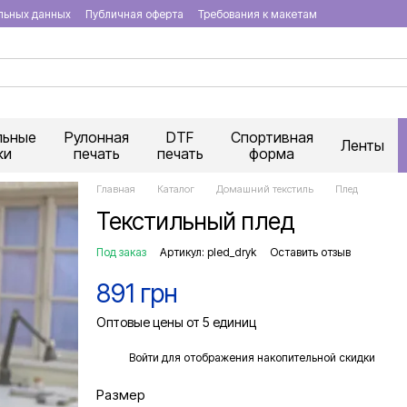
льных данных
Публичная оферта
Требования к макетам
льные
Рулонная
DTF
Спортивная
Ленты
ки
печать
печать
форма
Главная
Каталог
Домашний текстиль
Плед
Текстильный плед
Под заказ
Артикул: pled_dryk
Оставить отзыв
891 грн
Оптовые цены от 5 единиц
%
Войти
для отображения накопительной скидки
Размер