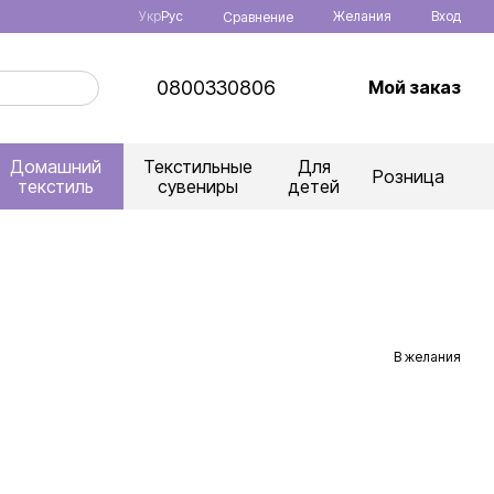
Укр
Рус
Желания
Вход
Сравнение
0800330806
Мой заказ
Домашний
Текстильные
Для
Розница
текстиль
сувениры
детей
В желания