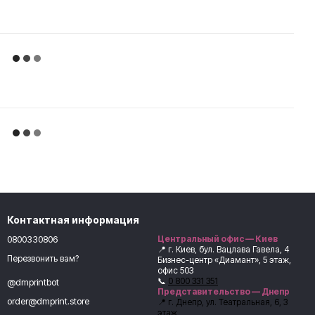
Контактная информация
0800330806
Центральный офис — Киев
📍 г. Киев, бул. Вацлава Гавела, 4
Перезвонить вам?
Бизнес-центр «Диамант», 5 этаж,
офис 503
📞
0 800 331 351
@dmprintbot
Представительство — Днепр
order@dmprint.store
📍 г. Днепр, ул. Театральная, 6, 3
этаж