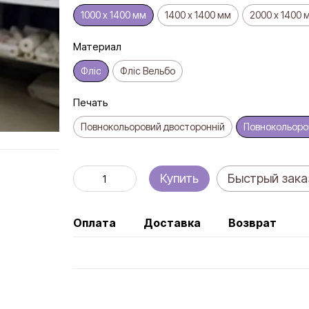
1000 х 1400 мм
1400 х 1400 мм
2000 х 1400 
Материал
Фліс
Фліс Вельбо
Печать
Повнокольоровий двосторонній
Повнокольоро
Купить
Быстрый зака
Оплата
Доставка
Возврат