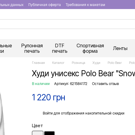
льных данных
Публичная оферта
Требования к макетам
льные
Рулонная
DTF
Спортивная
Ленты
ки
печать
печать
форма
Главная
Каталог
Розница
Худи
Polo Bear
Pol
Худи унисекс Polo Bear "Sno
В наличии
Артикул: 621584172
Оставить отзыв
1 220 грн
%
Войти
для отображения накопительной скидки
Цвет