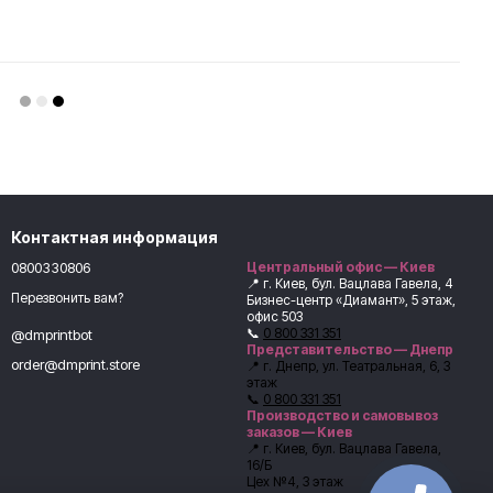
Контактная информация
0800330806
Центральный офис — Киев
📍 г. Киев, бул. Вацлава Гавела, 4
Перезвонить вам?
Бизнес-центр «Диамант», 5 этаж,
офис 503
📞
0 800 331 351
@dmprintbot
Представительство — Днепр
order@dmprint.store
📍 г. Днепр, ул. Театральная, 6, 3
этаж
📞
0 800 331 351
Производство и самовывоз
заказов — Киев
📍 г. Киев, бул. Вацлава Гавела,
16/Б
Цех №4, 3 этаж