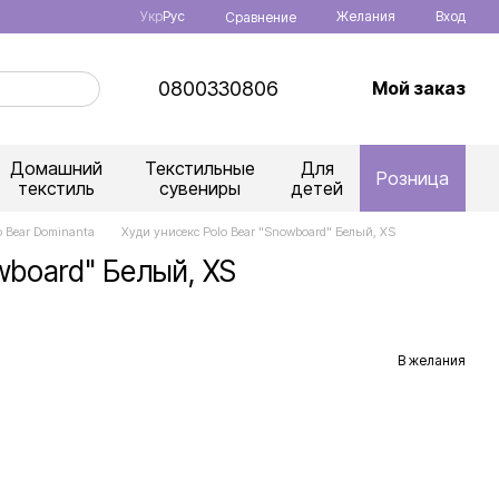
Укр
Рус
Желания
Вход
Сравнение
0800330806
Мой заказ
Домашний
Текстильные
Для
Розница
текстиль
сувениры
детей
o Bear Dominanta
Худи унисекс Polo Bear "Snowboard" Белый, XS
wboard" Белый, XS
В желания