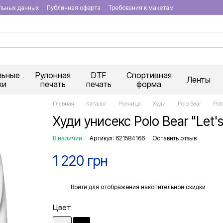
льных данных
Публичная оферта
Требования к макетам
льные
Рулонная
DTF
Спортивная
Ленты
ки
печать
печать
форма
Главная
Каталог
Розница
Худи
Polo Bear
Pol
Худи унисекс Polo Bear "Let's
В наличии
Артикул: 621584166
Оставить отзыв
1 220 грн
%
Войти
для отображения накопительной скидки
Цвет