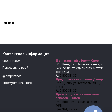
Контактная информация
0800330806
Центральный офис — Киев
📍 г. Киев, бул. Вацлава Гавела, 4
Перезвонить вам?
Бизнес-центр «Диамант», 5 этаж,
офис 503
📞
0 800 331 351
@dmprintbot
Представительство — Днепр
order@dmprint.store
📍 г. Днепр, ул. Театральная, 6, 3
этаж
📞
0 800 331 351
Производство и самовывоз
заказов — Киев
📍 г. Киев, бул. Вацлава Гавела,
16/Б
Цех №4, 3 этаж