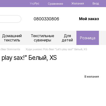
Укр
Рус
Желания
Вход
Сравнение
0800330806
Мой заказ
Домашний
Текстильные
Для
Розница
текстиль
сувениры
детей
o Bear Dominanta
Худи унисекс Polo Bear "Let's play sax!" Белый, XS
 play sax!" Белый, XS
В желания