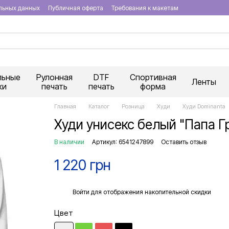
льных данных
Публичная оферта
Требования к макетам
льные
Рулонная
DTF
Спортивная
Ленты
ки
печать
печать
форма
Главная
Каталог
Розница
Худи
Худи Dominanta
Худи унисекс белый "Папа Г
В наличии
Артикул: 6541247899
Оставить отзыв
1 220 грн
%
Войти
для отображения накопительной скидки
Цвет