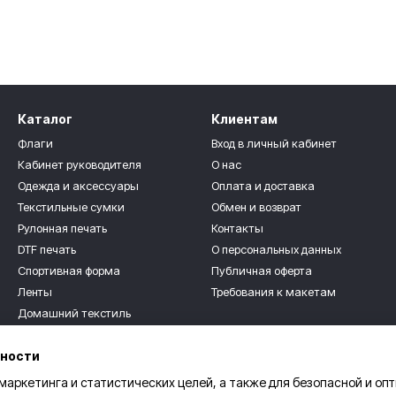
Каталог
Клиентам
Флаги
Вход в личный кабинет
Кабинет руководителя
О нас
Одежда и аксессуары
Оплата и доставка
Текстильные сумки
Обмен и возврат
Рулонная печать
Контакты
DTF печать
О персональных данных
Спортивная форма
Публичная оферта
Ленты
Требования к макетам
Домашний текстиль
Мы в соцсетях
Текстильные сувениры
ьности
Для детей
Розница
 маркетинга и статистических целей, а также для безопасной и оп