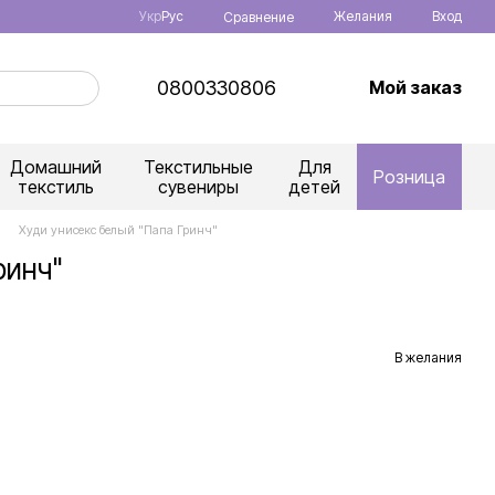
Укр
Рус
Желания
Вход
Сравнение
0800330806
Мой заказ
Домашний
Текстильные
Для
Розница
текстиль
сувениры
детей
Худи унисекс белый "Папа Гринч"
ринч"
В желания