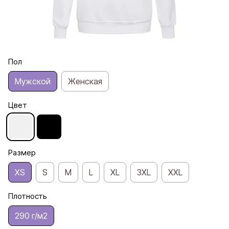
Пол
Мужской
Женская
Цвет
Размер
XS
S
M
L
XL
3XL
XXL
Плотность
290 г/м2