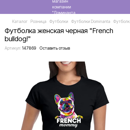
Каталог
Розница
Футболки
Футболки Dominanta
Футболка
Футболка женская черная "French
bulldog!"
Артикул:
147869
Оставить отзыв